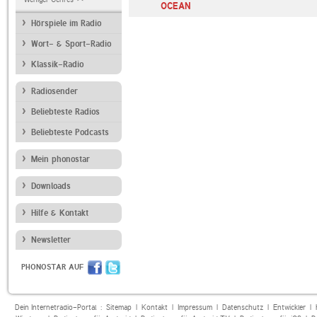
OCEAN
Hörspiele im Radio
Wort- & Sport-Radio
Klassik-Radio
Radiosender
Beliebteste Radios
Beliebteste Podcasts
Mein phonostar
Downloads
Hilfe & Kontakt
Newsletter
PHONOSTAR AUF
Dein Internetradio-Portal :
Sitemap
|
Kontakt
|
Impressum
|
Datenschutz
|
Entwickler
|