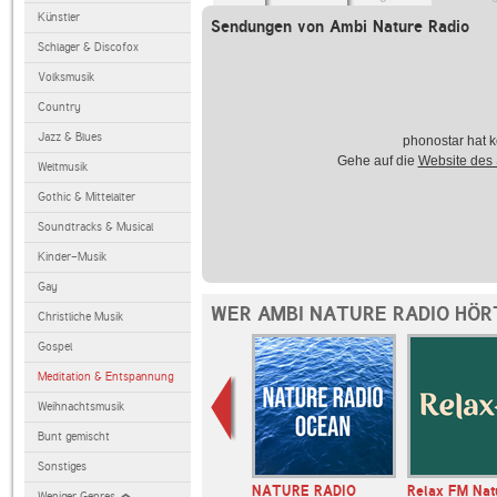
Künstler
Sendungen von Ambi Nature Radio
Schlager & Discofox
Volksmusik
Country
Jazz & Blues
phonostar hat k
Gehe auf die
Website des
Weltmusik
Gothic & Mittelalter
Soundtracks & Musical
Kinder-Musik
Gay
WER AMBI NATURE RADIO HÖR
Christliche Musik
Gospel
Meditation & Entspannung
Weihnachtsmusik
Bunt gemischt
Sonstiges
Chillout
1.FM Ambient Psychill
NATURE RADIO
Relax FM Nat
Weniger Genres