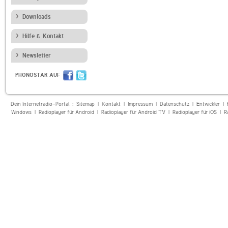
Downloads
Hilfe & Kontakt
Newsletter
PHONOSTAR AUF
Dein Internetradio-Portal :
Sitemap
|
Kontakt
|
Impressum
|
Datenschutz
|
Entwickler
|
Windows
|
Radioplayer für Android
|
Radioplayer für Android TV
|
Radioplayer für iOS
|
R