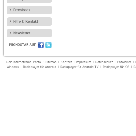
Downloads
Hilfe & Kontakt
Newsletter
PHONOSTAR AUF
Dein Internetradio-Portal :
Sitemap
|
Kontakt
|
Impressum
|
Datenschutz
|
Entwickler
|
Windows
|
Radioplayer für Android
|
Radioplayer für Android TV
|
Radioplayer für iOS
|
R