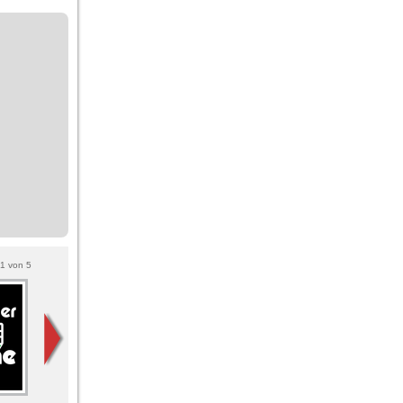
1
von
5