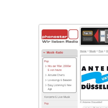
S
WDR
Top 10
Ku
2
Zuletzt
Home
>
Musik
>
Pop
>
H
Musik-Radio
Pop
Hits der 90er, 2000er
& von heute
Aktuelle Charts
Lovesongs & Balladen
Easy Listening & New
Age
Konzerte & Live-Musik
© Antenne Düsseldorf
Pop