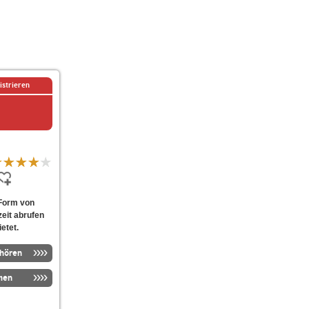
istrieren
 Form von
eit abrufen
etet.
nhören
men