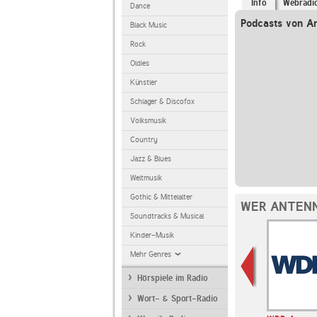
Info
Webradi
Dance
Podcasts von A
Black Music
Rock
Oldies
Künstler
Schlager & Discofox
Volksmusik
Country
Jazz & Blues
Weltmusik
Gothic & Mittelalter
WER ANTENN
Soundtracks & Musical
Kinder-Musik
Mehr Genres
Hörspiele im Radio
Wort- & Sport-Radio