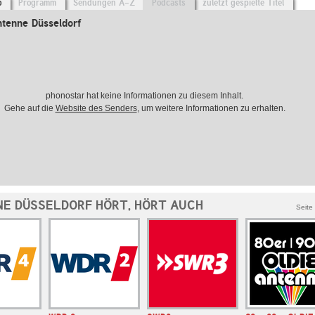
o
Programm
Sendungen A-Z
Podcasts
zuletzt gespielte Titel
ntenne Düsseldorf
phonostar hat keine Informationen zu diesem Inhalt.
Gehe auf die
Website des Senders
, um weitere Informationen zu erhalten.
E DÜSSELDORF HÖRT, HÖRT AUCH
Seite