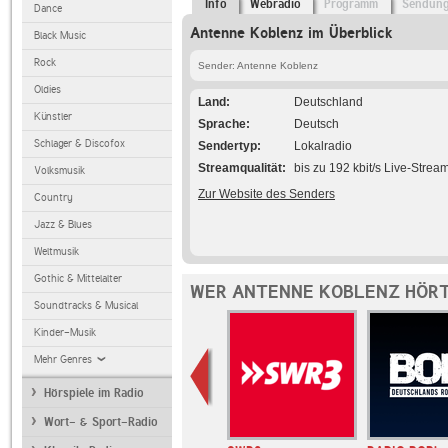
Info
Webradio
Programm
Sendun
Dance
Antenne Koblenz im Überblick
Black Music
Rock
Sender: Antenne Koblenz
Oldies
Land
Deutschland
Künstler
Sprache
Deutsch
Schlager & Discofox
Sendertyp
Lokalradio
Streamqualität
bis zu 192 kbit/s Live-Strea
Volksmusik
Zur Website des Senders
Country
Jazz & Blues
Weltmusik
Gothic & Mittelalter
WER ANTENNE KOBLENZ HÖRT
Soundtracks & Musical
Kinder-Musik
Mehr Genres
Hörspiele im Radio
Wort- & Sport-Radio