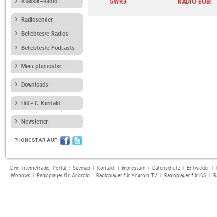
DAY
Klassik-Radio
Absolut Radio Absolut
SWR3
RADIO BOB!
Relax
Radiosender
Beliebteste Radios
Beliebteste Podcasts
Mein phonostar
Downloads
Hilfe & Kontakt
Newsletter
PHONOSTAR AUF
Dein Internetradio-Portal :
Sitemap
|
Kontakt
|
Impressum
|
Datenschutz
|
Entwickler
|
Windows
|
Radioplayer für Android
|
Radioplayer für Android TV
|
Radioplayer für iOS
|
R