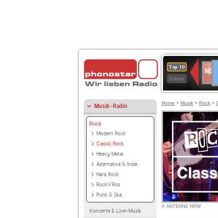
D
NDR
Top 10
2
Zuletzt
Home
>
Musik
>
Rock
>
Musik-Radio
Rock
Modern Rock
Classic Rock
Heavy Metal
Alternative & Indie
Hard Rock
Rock'n'Roll
Punk & Ska
© ANTENNE NRW
Konzerte & Live-Musik