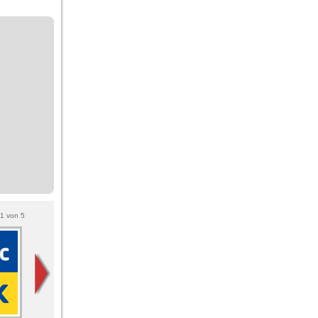
1
von
5