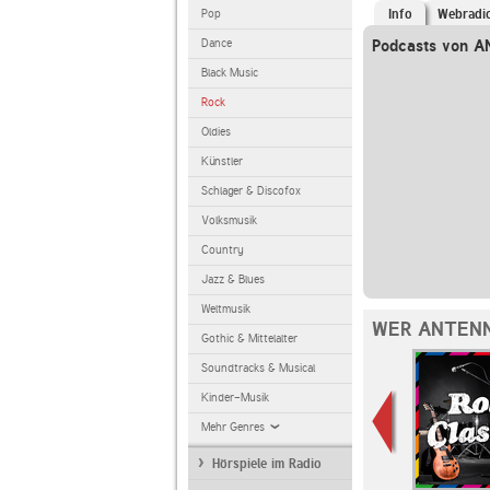
Pop
Info
Webradi
Dance
Podcasts von 
Black Music
Rock
Oldies
Künstler
Schlager & Discofox
Volksmusik
Country
Jazz & Blues
Weltmusik
WER ANTENN
Gothic & Mittelalter
Soundtracks & Musical
Kinder-Musik
Mehr Genres
Hörspiele im Radio