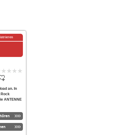
istrieren
oad an. In
W Rock
, die ANTENNE
nhören
men