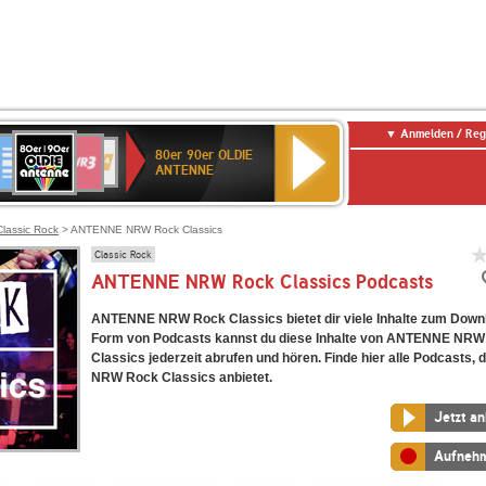
Anmelden / Reg
80er
eutschlandfunk
SWR3
WDR
SWR
80er 90er OLDIE
90er
4
Kultur
ANTENNE
OLDIE
ANTENNE
Classic Rock
> ANTENNE NRW Rock Classics
Classic Rock
ANTENNE NRW Rock Classics Podcasts
ANTENNE NRW Rock Classics bietet dir viele Inhalte zum Downl
Form von Podcasts kannst du diese Inhalte von ANTENNE NR
Classics jederzeit abrufen und hören. Finde hier alle Podcasts
NRW Rock Classics anbietet.
Jetzt a
Aufneh