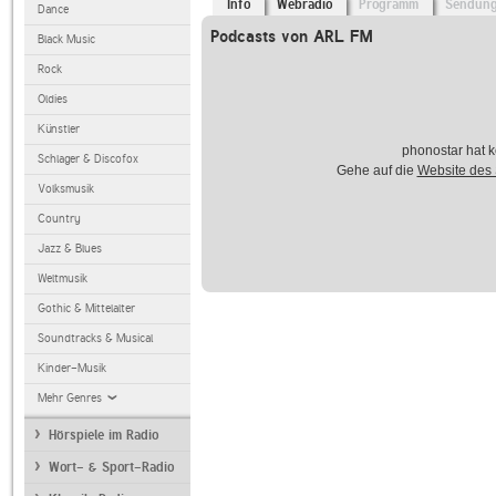
Info
Webradio
Programm
Sendun
Dance
Podcasts von ARL FM
Black Music
Rock
Oldies
Künstler
phonostar hat k
Schlager & Discofox
Gehe auf die
Website des
Volksmusik
Country
Jazz & Blues
Weltmusik
Gothic & Mittelalter
Soundtracks & Musical
Kinder-Musik
Mehr Genres
Hörspiele im Radio
Wort- & Sport-Radio