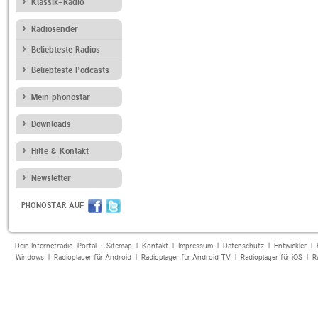
Klassik-Radio
Radiosender
Beliebteste Radios
Beliebteste Podcasts
Mein phonostar
Downloads
Hilfe & Kontakt
Newsletter
PHONOSTAR AUF
Dein Internetradio-Portal :
Sitemap
|
Kontakt
|
Impressum
|
Datenschutz
|
Entwickler
|
Windows
|
Radioplayer für Android
|
Radioplayer für Android TV
|
Radioplayer für iOS
|
R