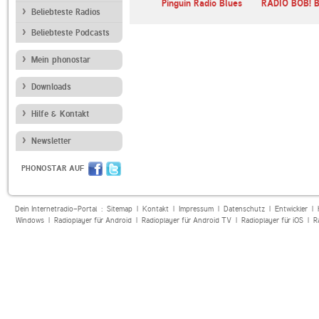
NTENNE
Radio 88.6 Classic
Pinguin Radio Blues
RADIO BOB! B
Beliebteste Radios
Rock
Beliebteste Podcasts
Mein phonostar
Downloads
Hilfe & Kontakt
Newsletter
PHONOSTAR AUF
Dein Internetradio-Portal :
Sitemap
|
Kontakt
|
Impressum
|
Datenschutz
|
Entwickler
|
Windows
|
Radioplayer für Android
|
Radioplayer für Android TV
|
Radioplayer für iOS
|
R