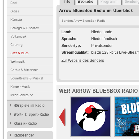
Info
Webradio
Programm
Sendun
Rock
Arrow BluesBox Radio im Überblick
Oldies
Künstler
Sender: Arrow BluesBox Radio
Schlager & Discofox
Land
Niederlande
Volksmusik
Sprache
Niederländisch
Country
Sendertyp
Privatsender
Streamqualität
bis zu 128 kbit/s Live-Strea
Jazz & Blues
Zur Website des Senders
Weltmusik
Gothic & Mittelalter
Soundtracks & Musical
Kinder-Musik
WER ARROW BLUESBOX RADIO 
Mehr Genres
Hörspiele im Radio
Wort- & Sport-Radio
Klassik-Radio
Radiosender