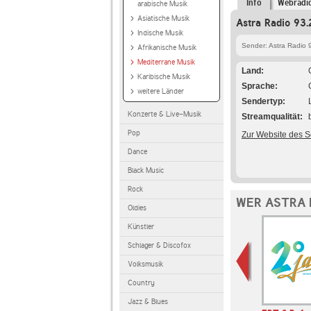
Info
Webradi
arabische Musik
Asiatische Musik
Astra Radio 93.
Indische Musik
Sender: Astra Radio 
Afrikanische Musik
Mediterrane Musik
Land
Karibische Musik
Sprache
weitere Länder
Sendertyp
Konzerte & Live-Musik
Streamqualität
Pop
Zur Website des 
Dance
Black Music
Rock
WER ASTRA R
Oldies
Künstler
Schlager & Discofox
Volksmusik
Country
Jazz & Blues