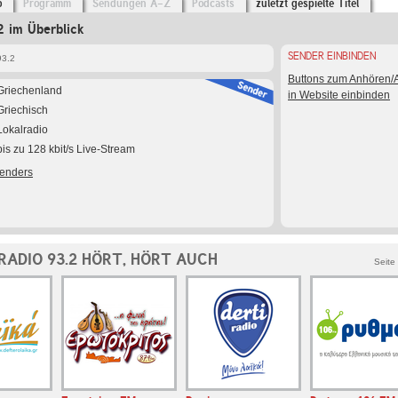
o
Programm
Sendungen A-Z
Podcasts
zuletzt gespielte Titel
2 im Überblick
SENDER EINBINDEN
93.2
Buttons zum Anhören
Griechenland
in Website einbinden
Griechisch
Lokalradio
bis zu 128 kbit/s Live-Stream
Senders
ADIO 93.2 HÖRT, HÖRT AUCH
Seite