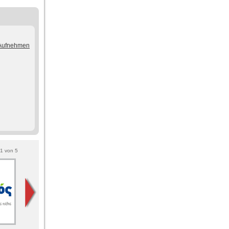
/Aufnehmen
1
von
5