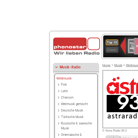
S
80er
Top 10
90er
Zuletzt
OLDI
ANT
Home
>
Musik
>
Weltmus
Musik-Radio
Weltmusik
Folk
Latin
Chanson
Weltmusik gemischt
Deutsche Musik
Türkische Musik
Russische & slawische
Musik
© Astra Radio 93.2
Orientalische &