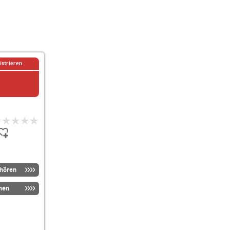
istrieren
nhören
men