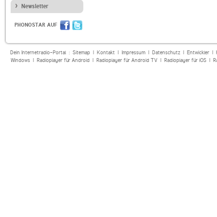
Newsletter
PHONOSTAR AUF
Dein Internetradio-Portal :
Sitemap
|
Kontakt
|
Impressum
|
Datenschutz
|
Entwickler
|
Windows
|
Radioplayer für Android
|
Radioplayer für Android TV
|
Radioplayer für iOS
|
R