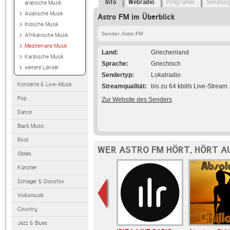
Info
Webradio
Programm
Sendun
arabische Musik
Asiatische Musik
Astro FM im Überblick
Indische Musik
Sender: Astro FM
Afrikanische Musik
Mediterrane Musik
Land
Griechenland
Karibische Musik
Sprache
Griechisch
weitere Länder
Sendertyp
Lokalradio
Konzerte & Live-Musik
Streamqualität
bis zu 64 kbit/s Live-Stream
Pop
Zur Website des Senders
Dance
Black Music
Rock
WER ASTRO FM HÖRT, HÖRT A
Oldies
Künstler
Schlager & Discofox
Volksmusik
Country
Jazz & Blues