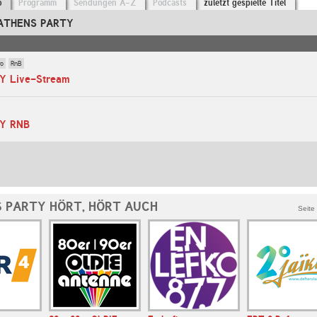
o
Programm
Sendungen A-Z
Podcasts
zuletzt gespielte Titel
 ATHENS PARTY
ro
RnB
 Live-Stream
Y RNB
 PARTY HÖRT, HÖRT AUCH
Seite