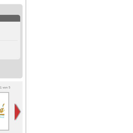
1
von
5