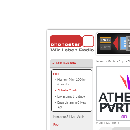
8
Deuts
Top 10
9
Zuletzt
O
A
Home
>
Musik
>
Pop
>
A
Musik-Radio
Pop
Hits der 90er, 2000er
& von heute
Aktuelle Charts
Lovesongs & Balladen
Easy Listening & New
Age
Konzerte & Live-Musik
© ATHENS PARTY
Pop