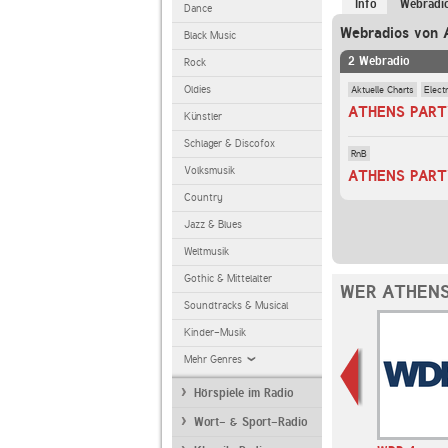
Info
Webradi
Dance
Webradios von
Black Music
2 Webradio
Rock
Aktuelle Charts
Elect
Oldies
ATHENS PARTY
Künstler
Schlager & Discofox
RnB
Volksmusik
ATHENS PART
Country
Jazz & Blues
Weltmusik
Gothic & Mittelalter
WER ATHENS
Soundtracks & Musical
Kinder-Musik
Mehr Genres
Hörspiele im Radio
Wort- & Sport-Radio