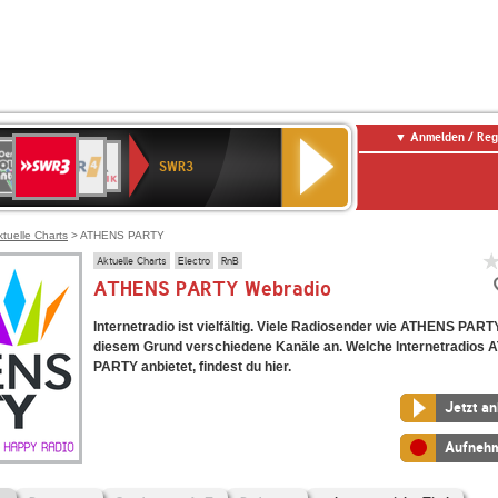
Anmelden / Reg
SWR3
0er
WDR
chlandfunk
NDR
BR-
SWR
SWR3
0er
4
2
KLASSIK
Kultur
LDIE
NTENNE
ktuelle Charts
> ATHENS PARTY
Aktuelle Charts
Electro
RnB
ATHENS PARTY Webradio
Internetradio ist vielfältig. Viele Radiosender wie ATHENS PART
diesem Grund verschiedene Kanäle an. Welche Internetradios
PARTY anbietet, findest du hier.
Jetzt a
Aufneh