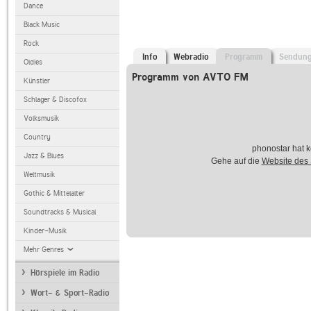
Dance
Black Music
Rock
Info
Webradio
Programm
Sendun
Oldies
Programm von AVTO FM
Künstler
Schlager & Discofox
Volksmusik
Country
phonostar hat k
Jazz & Blues
Gehe auf die
Website des
Weltmusik
Gothic & Mittelalter
Soundtracks & Musical
Kinder-Musik
Mehr Genres
Hörspiele im Radio
Wort- & Sport-Radio