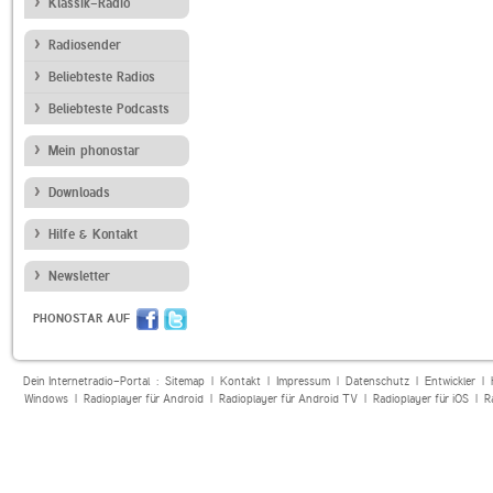
Klassik-Radio
Radiosender
Beliebteste Radios
Beliebteste Podcasts
Mein phonostar
Downloads
Hilfe & Kontakt
Newsletter
PHONOSTAR AUF
Dein Internetradio-Portal :
Sitemap
|
Kontakt
|
Impressum
|
Datenschutz
|
Entwickler
|
Windows
|
Radioplayer für Android
|
Radioplayer für Android TV
|
Radioplayer für iOS
|
R