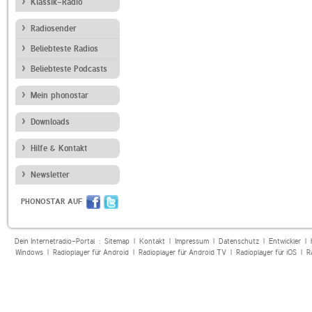
Klassik-Radio
Radiosender
Beliebteste Radios
Beliebteste Podcasts
Mein phonostar
Downloads
Hilfe & Kontakt
Newsletter
PHONOSTAR AUF
Dein Internetradio-Portal :
Sitemap
|
Kontakt
|
Impressum
|
Datenschutz
|
Entwickler
|
Windows
|
Radioplayer für Android
|
Radioplayer für Android TV
|
Radioplayer für iOS
|
R