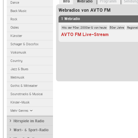
Info
Webradio
Programm
Sendun
Dance
Webradios von AVTO FM
Black Music
1 Webradio
Rock
Hits der 90er, 2000er & von heute
80er Jahre
Regiona
Oldies
AVTO FM Live-Stream
Künstler
Schlager & Discofox
Volksmusik
Country
Jazz & Blues
Weltmusik
Gothic & Mittelalter
Soundtracks & Musical
Kinder-Musik
Mehr Genres
Hörspiele im Radio
Wort- & Sport-Radio