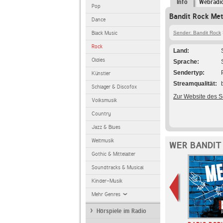
Info
Webradi
Pop
Bandit Rock Met
Dance
Black Music
Sender: Bandit Rock
Rock
Land
Oldies
Sprache
Sendertyp
Künstler
Streamqualität
Schlager & Discofox
Zur Website des 
Volksmusik
Country
Jazz & Blues
Weltmusik
WER BANDIT
Gothic & Mittelalter
Soundtracks & Musical
Kinder-Musik
Mehr Genres
Hörspiele im Radio