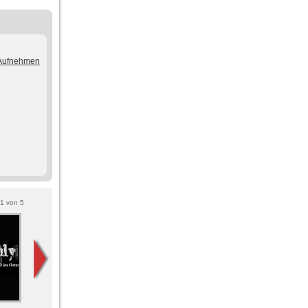
/Aufnehmen
1
von
5