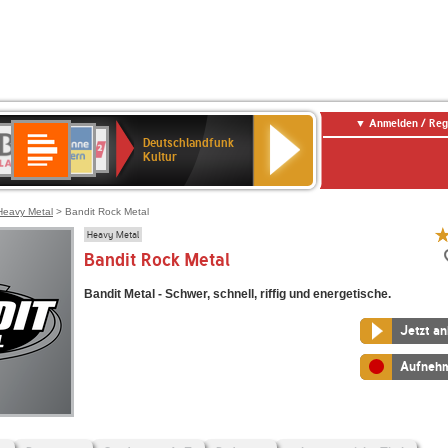
Anmelden / Reg
Deutschlandfunk
R-
ANTENNE
Deutschlandfunk
80er
SWR3
NDR
WDR
SWR
Deutschlandfunk
Kultur
LASSIK
BAYERN
90er
2
2
Kultur
Kultur
OLDIE
ANTENNE
Heavy Metal
> Bandit Rock Metal
Heavy Metal
Bandit Rock Metal
Bandit Metal - Schwer, schnell, riffig und energetische.
Jetzt a
Aufneh