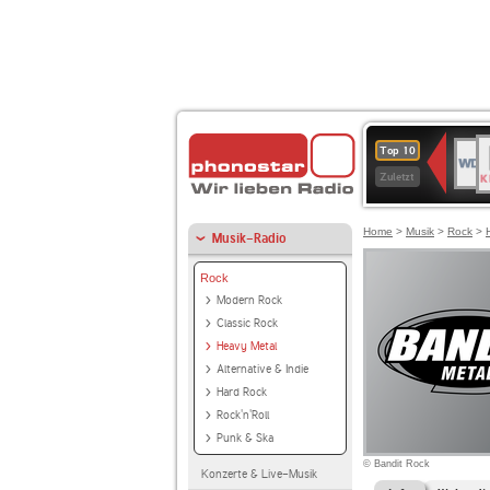
B
WDR
Top 10
K
4
Zuletzt
Home
>
Musik
>
Rock
>
Musik-Radio
Rock
Modern Rock
Classic Rock
Heavy Metal
Alternative & Indie
Hard Rock
Rock'n'Roll
Punk & Ska
© Bandit Rock
Konzerte & Live-Musik