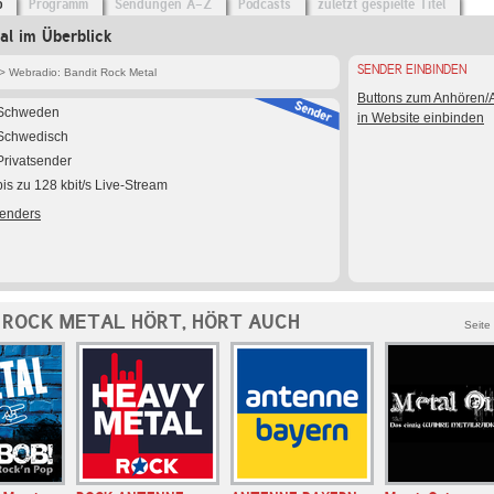
o
Programm
Sendungen A-Z
Podcasts
zuletzt gespielte Titel
al im Überblick
SENDER EINBINDEN
> Webradio: Bandit Rock Metal
Buttons zum Anhören
Schweden
in Website einbinden
Schwedisch
Privatsender
bis zu 128 kbit/s Live-Stream
Senders
 ROCK METAL HÖRT, HÖRT AUCH
Seite