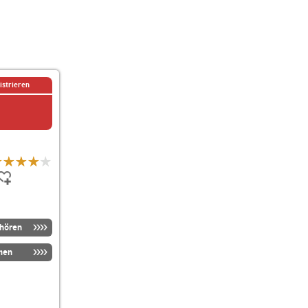
istrieren
nhören
men