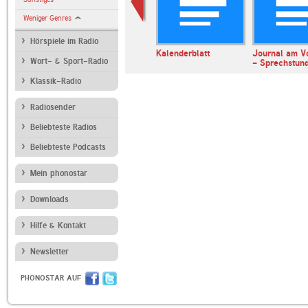
Weniger Genres
Hörspiele im Radio
erl
ARD Radiofestival:
Kalenderblatt
Journal am V
Wort- & Sport-Radio
Jazz
- Sprechstun
Klassik-Radio
Radiosender
Beliebteste Radios
Beliebteste Podcasts
Mein phonostar
Downloads
Hilfe & Kontakt
Newsletter
PHONOSTAR AUF