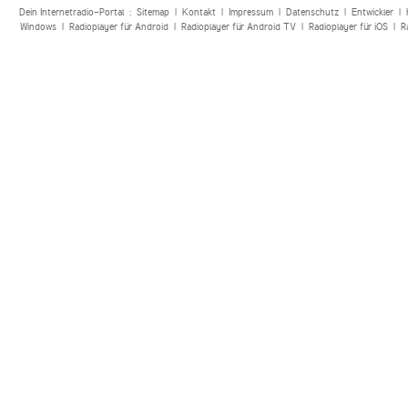
Dein Internetradio-Portal :
Sitemap
|
Kontakt
|
Impressum
|
Datenschutz
|
Entwickler
|
Windows
|
Radioplayer für Android
|
Radioplayer für Android TV
|
Radioplayer für iOS
|
R