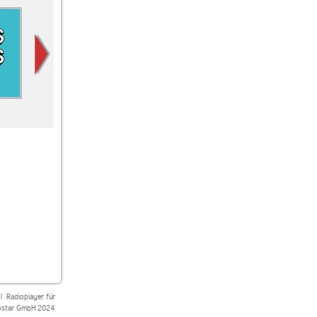
WDR 4
Radio Paloma
Deutschlandfunk
|
Radioplayer für
star GmbH 2024