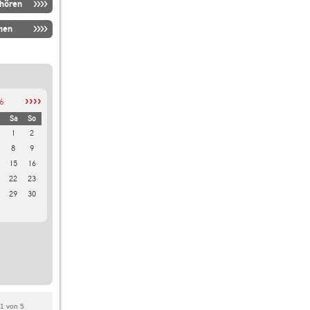
nhören
men
››››
6
Sa
So
1
2
8
9
15
16
22
23
29
30
1
von
5