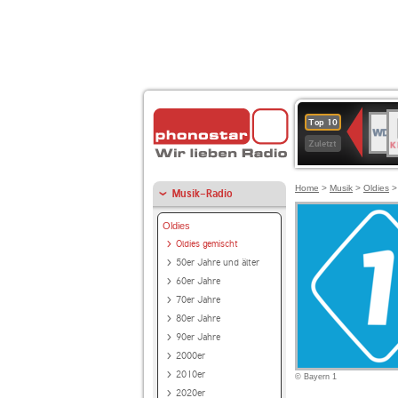
B
WDR
Top 10
K
4
Zuletzt
Home
>
Musik
>
Oldies
Musik-Radio
Oldies
Oldies gemischt
50er Jahre und älter
60er Jahre
70er Jahre
80er Jahre
90er Jahre
2000er
2010er
© Bayern 1
2020er