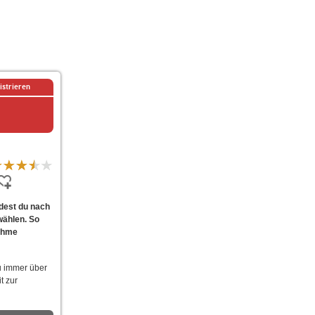
istrieren
dest du nach
wählen. So
nahme
u immer über
t zur