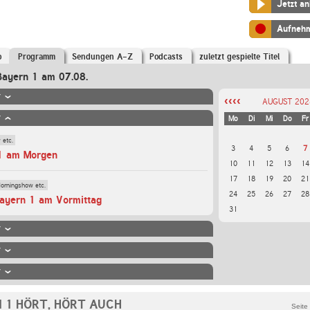
Jetzt a
Aufneh
o
Programm
Sendungen A-Z
Podcasts
zuletzt gespielte Titel
Bayern 1 am
07.08.
r
‹‹‹‹
AUGUST 202
r
Mo
Di
Mi
Do
Fr
 etc.
3
4
5
6
7
1 am Morgen
10
11
12
13
14
17
18
19
20
21
orningshow etc.
24
25
26
27
28
ayern 1 am Vormittag
31
r
r
r
 1 HÖRT, HÖRT AUCH
Seite