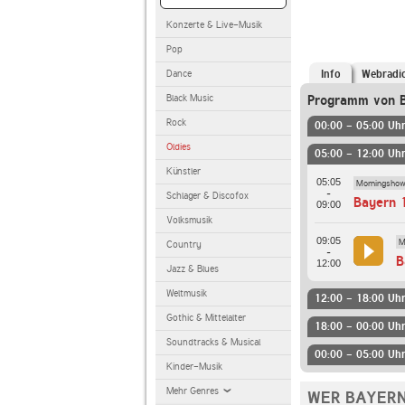
Konzerte & Live-Musik
Pop
Dance
Info
Webradi
Black Music
Programm von 
Rock
00:00 - 05:00 Uh
Oldies
05:00 - 12:00 Uh
Künstler
05:05
Morningshow
-
Schlager & Discofox
Bayern 
09:00
Volksmusik
09:05
M
Country
-
B
12:00
Jazz & Blues
Weltmusik
12:00 - 18:00 Uh
Gothic & Mittelalter
18:00 - 00:00 Uh
Soundtracks & Musical
00:00 - 05:00 Uh
Kinder-Musik
Mehr Genres
WER BAYERN