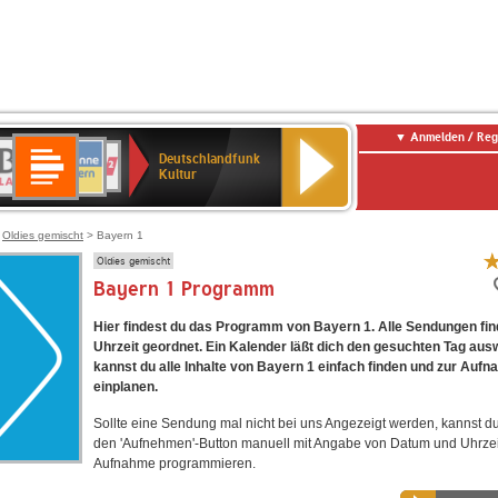
Anmelden / Reg
Deutschlandfunk
R-
ANTENNE
Deutschlandfunk
80er
SWR3
NDR
WDR
SWR
Deutschlandfunk
Kultur
LASSIK
BAYERN
90er
2
2
Kultur
Kultur
OLDIE
ANTENNE
>
Oldies gemischt
> Bayern 1
Oldies gemischt
Bayern 1 Programm
Hier findest du das Programm von Bayern 1. Alle Sendungen fin
Uhrzeit geordnet. Ein Kalender läßt dich den gesuchten Tag aus
kannst du alle Inhalte von Bayern 1 einfach finden und zur Auf
einplanen.
Sollte eine Sendung mal nicht bei uns Angezeigt werden, kannst d
den 'Aufnehmen'-Button manuell mit Angabe von Datum und Uhrzei
Aufnahme programmieren.