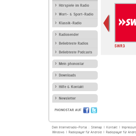
Hörspiele im Radio
Wort- & Sport-Radio
Klassik-Radio
Radiosender
Beliebteste Radios
NDR 2
SWR Kultur
SWR3
Beliebteste Podcasts
Mein phonostar
Downloads
Hilfe & Kontakt
Newsletter
PHONOSTAR AUF
Dein Internetradio-Portal :
Sitemap
|
Kontakt
|
Impressu
Windows
|
Radioplayer für Android
|
Radioplayer für Andr