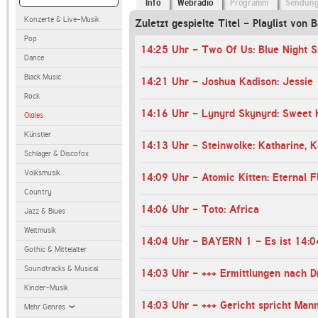
Info
Webradio
Programm
Sendun
Konzerte & Live-Musik
Zuletzt gespielte Titel - Playlist von 
Pop
14:25 Uhr - Two Of Us: Blue Night 
Dance
Black Music
14:21 Uhr - Joshua Kadison: Jessie
Rock
14:16 Uhr - Lynyrd Skynyrd: Sweet
Oldies
Künstler
14:13 Uhr - Steinwolke: Katharine, K
Schlager & Discofox
Volksmusik
14:09 Uhr - Atomic Kitten: Eternal 
Country
14:06 Uhr - Toto: Africa
Jazz & Blues
Weltmusik
14:04 Uhr - BAYERN 1 - Es ist 14:0
Gothic & Mittelalter
Soundtracks & Musical
Kinder-Musik
Mehr Genres