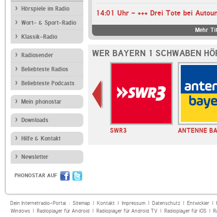
Hörspiele im Radio
Wort- & Sport-Radio
Mehr Tit
Klassik-Radio
WER BAYERN 1 SCHWABEN HÖ
Radiosender
Beliebteste Radios
Beliebteste Podcasts
Mein phonostar
Downloads
 Oberbayern
RADIO BOB!
SWR3
ANTENNE B
Hilfe & Kontakt
Newsletter
PHONOSTAR AUF
Dein Internetradio-Portal :
Sitemap
|
Kontakt
|
Impressum
|
Datenschutz
|
Entwickler
|
Windows
|
Radioplayer für Android
|
Radioplayer für Android TV
|
Radioplayer für iOS
|
R