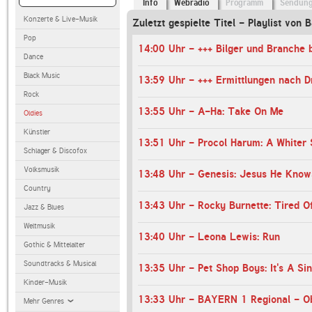
Info
Webradio
Programm
Sendun
Konzerte & Live-Musik
Zuletzt gespielte Titel - Playlist von 
Pop
Dance
Black Music
Rock
13:55 Uhr - A-Ha: Take On Me
Oldies
Künstler
13:51 Uhr - Procol Harum: A Whiter 
Schlager & Discofox
Volksmusik
13:48 Uhr - Genesis: Jesus He Kno
Country
13:43 Uhr - Rocky Burnette: Tired O
Jazz & Blues
Weltmusik
13:40 Uhr - Leona Lewis: Run
Gothic & Mittelalter
Soundtracks & Musical
13:35 Uhr - Pet Shop Boys: It's A Sin
Kinder-Musik
13:33 Uhr - BAYERN 1 Regional - O
Mehr Genres