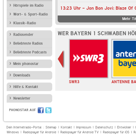
Hörspiele im Radio
13:23 Uhr - Jon Bon Jovi: Blaze Of 
Wort- & Sport-Radio
Mehr Tit
Klassik-Radio
WER BAYERN 1 SCHWABEN HÖ
Radiosender
Beliebteste Radios
Beliebteste Podcasts
Mein phonostar
Downloads
 Oberbayern
RADIO BOB!
SWR3
ANTENNE B
Hilfe & Kontakt
Newsletter
PHONOSTAR AUF
Dein Internetradio-Portal :
Sitemap
|
Kontakt
|
Impressum
|
Datenschutz
|
Entwickler
|
Windows
|
Radioplayer für Android
|
Radioplayer für Android TV
|
Radioplayer für iOS
|
R