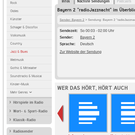
Infos
Nächste Sendungen
Podcasts
Rock
Bayern 2 "radioJazznacht" im Überbli
Oldies
Künstler
Sender: Bayern 2
> Sendung: Bayern 2 "radioJazzna
Schlager & Discofox
Sendezeit
So 00:03 - 02:00 Uhr
Volksmusik
Sender
Bayern 2
Country
Sprache
Deutsch
Jazz & Blues
Zur Website der Sendung
Weltmusik
Gothic & Mittelalter
Soundtracks & Musical
Kinder-Musik
WER DAS HÖRT, HÖRT AUCH
Mehr Genres
Hörspiele im Radio
Wort- & Sport-Radio
Klassik-Radio
Radiosender