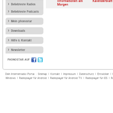
erl
ARD Radiofestival:
Informationen am
Kalenderblatt
Beliebteste Radios
Jazz
Morgen
Beliebteste Podcasts
Mein phonostar
Downloads
Hilfe & Kontakt
Newsletter
PHONOSTAR AUF
Dein Internetradio-Portal :
Sitemap
|
Kontakt
|
Impressum
|
Datenschutz
|
Entwickler
|
Windows
|
Radioplayer für Android
|
Radioplayer für Android TV
|
Radioplayer für iOS
|
R