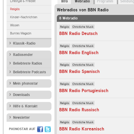
Lifestyle & Freizeit
Info
Webradio
Programm
Sendun
Religiös
Webradios von BBN Radio
Kinder-Nachrichten
8 Webradio
Wissen
Religiös
Christliche Musik
BBN Radio Deutsch
Buntes Magazin
Klassik-Radio
Religiös
Christliche Musik
BBN Radio Englisch
Radiosender
Beliebteste Radios
Religiös
Christliche Musik
BBN Radio Spanisch
Beliebteste Podcasts
Mein phonostar
Religiös
Christliche Musik
BBN Radio Portugiesisch
Downloads
Religiös
Christliche Musik
Hilfe & Kontakt
BBN Radio Russisch
Newsletter
Religiös
Christliche Musik
BBN Radio Koreanisch
PHONOSTAR AUF