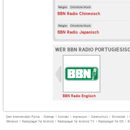
Religiös
Christliche Musik
BBN Radio Chinesisch
Religiös
Christliche Musik
BBN Radio Japanisch
WER BBN RADIO PORTUGIESIS
BBN Radio Englisch
Dein Internetradio-Portal :
Sitemap
|
Kontakt
|
Impressum
|
Datenschutz
|
Entwickler
|
Windows
|
Radioplayer für Android
|
Radioplayer für Android TV
|
Radioplayer für iOS
|
R