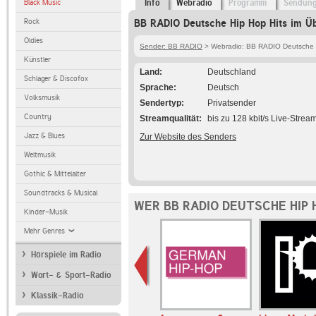
Black Music
Info
Webradio
Programm
Sendun
Rock
BB RADIO Deutsche Hip Hop Hits im Üb
Oldies
Sender: BB RADIO
> Webradio: BB RADIO Deutsche H
Künstler
Land
Deutschland
Schlager & Discofox
Sprache
Deutsch
Volksmusik
Sendertyp
Privatsender
Country
Streamqualität
bis zu 128 kbit/s Live-Strea
Jazz & Blues
Zur Website des Senders
Weltmusik
Gothic & Mittelalter
Soundtracks & Musical
WER BB RADIO DEUTSCHE HIP 
Kinder-Musik
Mehr Genres
Hörspiele im Radio
Wort- & Sport-Radio
Klassik-Radio