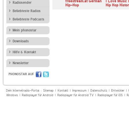
a Radio Hip-
BBC Radio Sussex
freestream.at German
I Love Music 
Radiosender
Hip-Hop
Hip Hop Histo
Beliebteste Radios
Beliebteste Podcasts
Mein phonostar
Downloads
Hilfe & Kontakt
Newsletter
PHONOSTAR AUF
Dein Internetradio-Portal :
Sitemap
|
Kontakt
|
Impressum
|
Datenschutz
|
Entwickler
|
Windows
|
Radioplayer für Android
|
Radioplayer für Android TV
|
Radioplayer für iOS
|
R