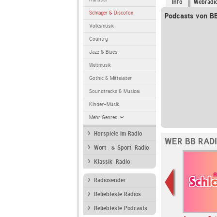
Info
Webradi
Schlager & Discofox
Podcasts von B
Volksmusik
Country
Jazz & Blues
Weltmusik
Gothic & Mittelalter
Soundtracks & Musical
Kinder-Musik
Mehr Genres
Hörspiele im Radio
WER BB RAD
Wort- & Sport-Radio
Klassik-Radio
Radiosender
Beliebteste Radios
Beliebteste Podcasts