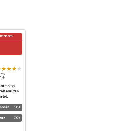
istrieren
 Form von
eit abrufen
etet.
nhören
men