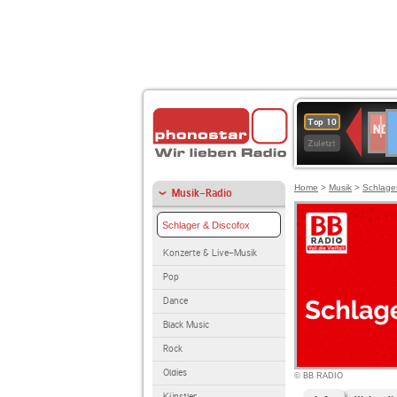
D
NDR
Top 10
2
Zuletzt
Home
>
Musik
>
Schlage
Musik-Radio
Schlager & Discofox
Konzerte & Live-Musik
Pop
Dance
Black Music
Rock
Oldies
© BB RADIO
Künstler