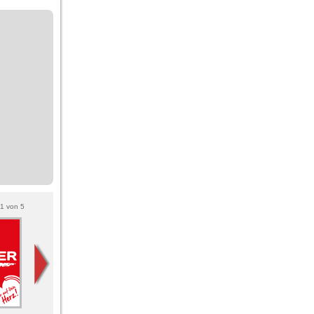
1
von
5