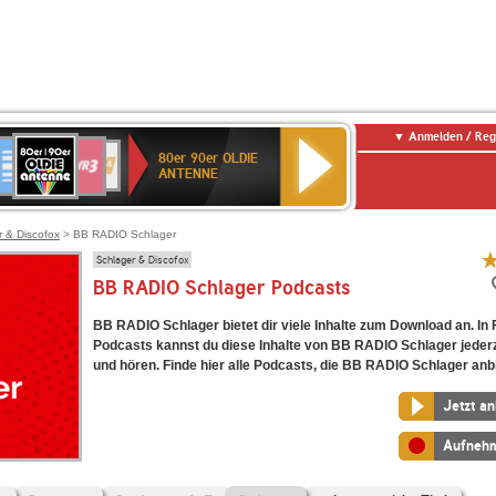
Anmelden / Reg
80er
eutschlandfunk
SWR3
WDR
SWR
80er 90er OLDIE
90er
4
Kultur
ANTENNE
OLDIE
ANTENNE
r & Discofox
> BB RADIO Schlager
Schlager & Discofox
BB RADIO Schlager Podcasts
BB RADIO Schlager bietet dir viele Inhalte zum Download an. In
Podcasts kannst du diese Inhalte von BB RADIO Schlager jederz
und hören. Finde hier alle Podcasts, die BB RADIO Schlager anbi
Jetzt a
Aufneh