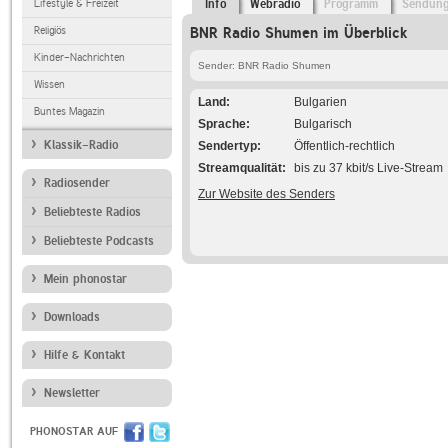
Lifestyle & Freizeit
Info
Webradio
Programm
Sendun
Religiös
BNR Radio Shumen im Überblick
Kinder-Nachrichten
Sender: BNR Radio Shumen
Wissen
Land
Bulgarien
Buntes Magazin
Sprache
Bulgarisch
Klassik-Radio
Sendertyp
Öffentlich-rechtlich
Streamqualität
bis zu 37 kbit/s Live-Stream
Radiosender
Zur Website des Senders
Beliebteste Radios
Beliebteste Podcasts
Mein phonostar
Downloads
Hilfe & Kontakt
Newsletter
PHONOSTAR AUF