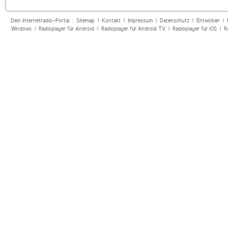
Dein Internetradio-Portal :
Sitemap
|
Kontakt
|
Impressum
|
Datenschutz
|
Entwickler
|
Windows
|
Radioplayer für Android
|
Radioplayer für Android TV
|
Radioplayer für iOS
|
R