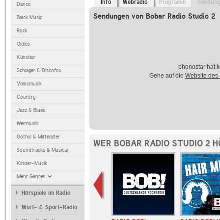
Info
Webradio
Programm
Sendun
Dance
Sendungen von Bobar Radio Studio 2
Black Music
Rock
Oldies
Künstler
phonostar hat k
Schlager & Discofox
Gehe auf die
Website des
Volksmusik
Country
Jazz & Blues
Weltmusik
Gothic & Mittelalter
WER BOBAR RADIO STUDIO 2 H
Soundtracks & Musical
Kinder-Musik
Mehr Genres
Hörspiele im Radio
Wort- & Sport-Radio