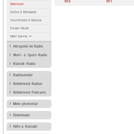
hr3
hr1
Weltmusik
Gothic & Mittelalter
Soundtracks & Musical
Kinder-Musik
Mehr Genres
Hörspiele im Radio
Wort- & Sport-Radio
Klassik-Radio
Radiosender
Beliebteste Radios
Beliebteste Podcasts
Mein phonostar
Downloads
Hilfe & Kontakt