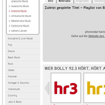
Info
Webradio
Programm
Sendun
arabische Musik
Asiatische Musik
Zuletzt gespielte Titel - Playlist von B
Indische Musik
Afrikanische Musik
Mediterrane Musik
Karibische Musik
weitere Länder
phonostar hat k
Gehe auf die
Website des
Konzerte & Live-Musik
Pop
Dance
Black Music
Rock
WER BOLLY 92.3 HÖRT, HÖRT 
Oldies
Künstler
Schlager & Discofox
Volksmusik
Country
Jazz & Blues