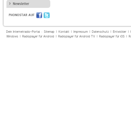
Newsletter
PHONOSTAR AUF
Dein Internetradio-Portal :
Sitemap
|
Kontakt
|
Impressum
|
Datenschutz
|
Entwickler
|
Windows
|
Radioplayer für Android
|
Radioplayer für Android TV
|
Radioplayer für iOS
|
R