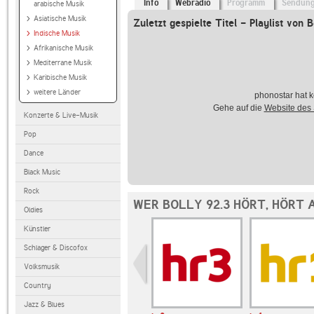
Info
Webradio
Programm
Sendun
arabische Musik
Asiatische Musik
Zuletzt gespielte Titel - Playlist von B
Indische Musik
Afrikanische Musik
Mediterrane Musik
Karibische Musik
weitere Länder
phonostar hat k
Gehe auf die
Website des
Konzerte & Live-Musik
Pop
Dance
Black Music
Rock
WER BOLLY 92.3 HÖRT, HÖRT 
Oldies
Künstler
Schlager & Discofox
Volksmusik
Country
Jazz & Blues