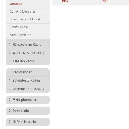
hr3
hr1
Weltmusik
Gothic & Mittelalter
Soundtracks & Musical
Kinder-Musik
Mehr Genres
Hörspiele im Radio
Wort- & Sport-Radio
Klassik-Radio
Radiosender
Beliebteste Radios
Beliebteste Podcasts
Mein phonostar
Downloads
Hilfe & Kontakt