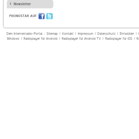
Newsletter
PHONOSTAR AUF
Dein Internetradio-Portal :
Sitemap
|
Kontakt
|
Impressum
|
Datenschutz
|
Entwickler
|
Windows
|
Radioplayer für Android
|
Radioplayer für Android TV
|
Radioplayer für iOS
|
R