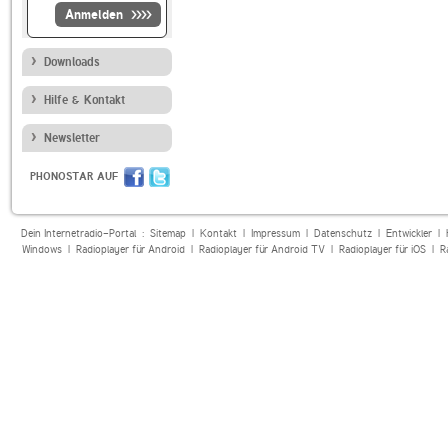
Anmelden
Downloads
Hilfe & Kontakt
Newsletter
PHONOSTAR AUF
Dein Internetradio-Portal :
Sitemap
|
Kontakt
|
Impressum
|
Datenschutz
|
Entwickler
|
Windows
|
Radioplayer für Android
|
Radioplayer für Android TV
|
Radioplayer für iOS
|
R