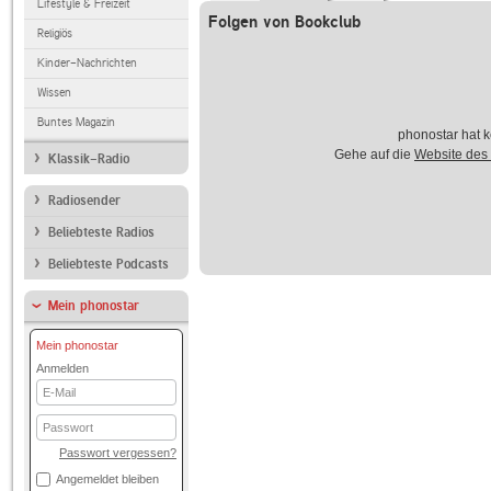
Lifestyle & Freizeit
Folgen von Bookclub
Religiös
Kinder-Nachrichten
Wissen
Buntes Magazin
phonostar hat k
Gehe auf die
Website des
Klassik-Radio
Radiosender
Beliebteste Radios
Beliebteste Podcasts
Mein phonostar
Mein phonostar
Anmelden
E-
Mail
Passwort
Passwort vergessen?
Angemeldet bleiben