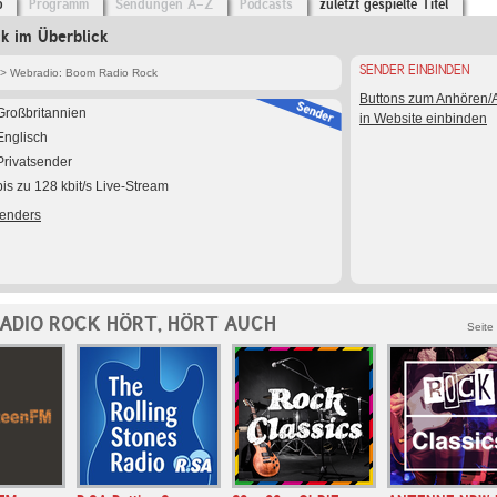
o
Programm
Sendungen A-Z
Podcasts
zuletzt gespielte Titel
k im Überblick
SENDER EINBINDEN
> Webradio: Boom Radio Rock
Buttons zum Anhören
Großbritannien
in Website einbinden
Englisch
Privatsender
bis zu 128 kbit/s Live-Stream
Senders
ADIO ROCK HÖRT, HÖRT AUCH
Seite