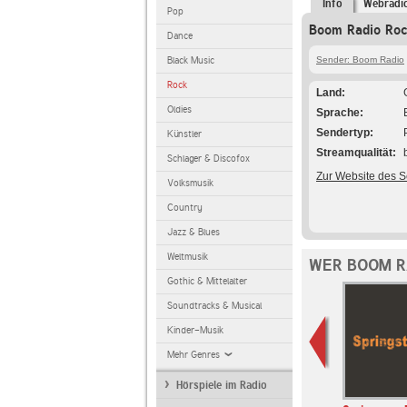
Info
Webradi
Pop
Boom Radio Roc
Dance
Black Music
Sender: Boom Radio
Rock
Land
Oldies
Sprache
Sendertyp
Künstler
Streamqualität
Schlager & Discofox
Zur Website des 
Volksmusik
Country
Jazz & Blues
Weltmusik
WER BOOM R
Gothic & Mittelalter
Soundtracks & Musical
Kinder-Musik
Mehr Genres
Hörspiele im Radio