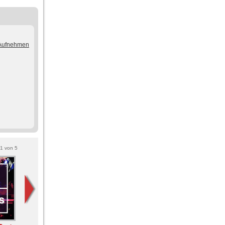
/Aufnehmen
1
von
5