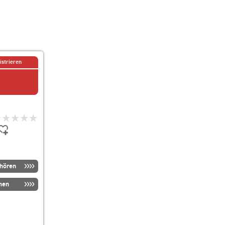
istrieren
nhören
men