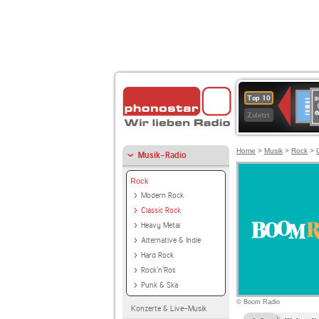
8
Deuts
Top 10
9
Zuletzt
O
A
Home
>
Musik
>
Rock
>
Musik-Radio
Rock
Modern Rock
Classic Rock
Heavy Metal
Alternative & Indie
Hard Rock
Rock'n'Roll
Punk & Ska
© Boom Radio
Konzerte & Live-Musik