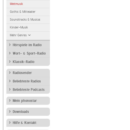
Weltmusik
Gothic & Mittelalter
Soundtracks & Musical
Kinder-Musik
Mehr Genres
Hörspiele im Radio
Wort- & Sport-Radio
Klassik-Radio
Radiosender
Beliebteste Radios
Beliebteste Podcasts
Mein phonostar
Downloads
Hilfe & Kontakt