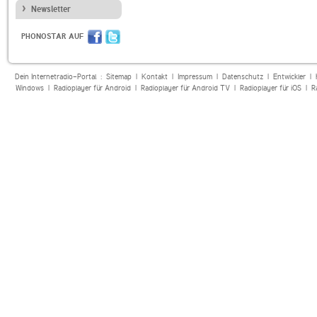
Newsletter
PHONOSTAR AUF
Dein Internetradio-Portal :
Sitemap
|
Kontakt
|
Impressum
|
Datenschutz
|
Entwickler
|
Windows
|
Radioplayer für Android
|
Radioplayer für Android TV
|
Radioplayer für iOS
|
R