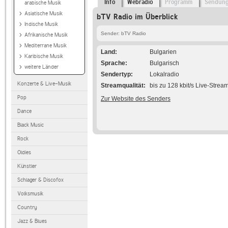
Info
Webradio
Programm
Sendun
arabische Musik
Asiatische Musik
bTV Radio im Überblick
Indische Musik
Sender: bTV Radio
Afrikanische Musik
Mediterrane Musik
Land
Bulgarien
Karibische Musik
Sprache
Bulgarisch
weitere Länder
Sendertyp
Lokalradio
Konzerte & Live-Musik
Streamqualität
bis zu 128 kbit/s Live-Strea
Pop
Zur Website des Senders
Dance
Black Music
Rock
Oldies
Künstler
Schlager & Discofox
Volksmusik
Country
Jazz & Blues