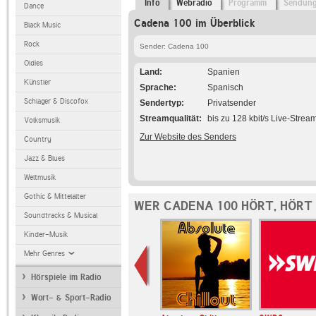
Info
Webradio
Programm
Sendun
Dance
Cadena 100 im Überblick
Black Music
Rock
Sender: Cadena 100
Oldies
Land
Spanien
Künstler
Sprache
Spanisch
Schlager & Discofox
Sendertyp
Privatsender
Streamqualität
bis zu 128 kbit/s Live-Strea
Volksmusik
Zur Website des Senders
Country
Jazz & Blues
Weltmusik
Gothic & Mittelalter
WER CADENA 100 HÖRT, HÖRT
Soundtracks & Musical
Kinder-Musik
Mehr Genres
Hörspiele im Radio
Wort- & Sport-Radio