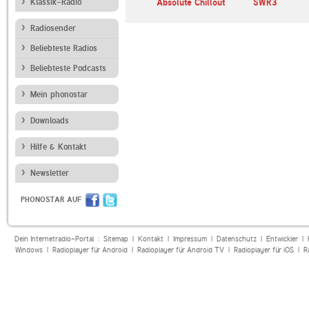
 Italia
Klassik-Radio
ANTENNE BAYERN
Absolute Chillout
SWR3
CHILLOUT ANTENNE
Radiosender
Beliebteste Radios
Beliebteste Podcasts
Mein phonostar
Downloads
Hilfe & Kontakt
Newsletter
PHONOSTAR AUF
Dein Internetradio-Portal :
Sitemap
|
Kontakt
|
Impressum
|
Datenschutz
|
Entwickler
|
Windows
|
Radioplayer für Android
|
Radioplayer für Android TV
|
Radioplayer für iOS
|
R