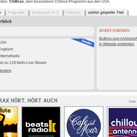
erden.
Chilltrax
, dein besonderes Chillout-Programm aus den USA.
o
Programm
Sendungen A-Z
Podcasts
zuletzt gespielte Titel
rblick
SENDER EINBINDEN
Buttons zum Anhören
USA
in Website einbinden
Englisch
Internetradio
bis zu 128 kbit/s Live-Stream
Senders
RAX HÖRT, HÖRT AUCH
Seite