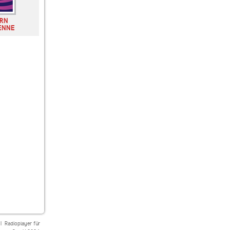
RN
80s80s
SUNSHINE LIVE
SWR3
ENNE
|
Radioplayer für