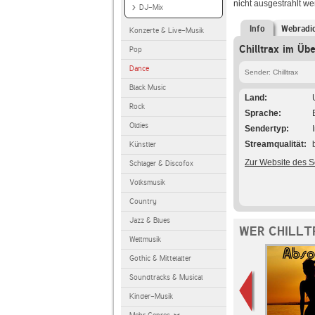
nicht ausgestrahlt w
DJ-Mix
Info
Webradi
Konzerte & Live-Musik
Chilltrax im Übe
Pop
Dance
Sender: Chilltrax
Black Music
Land
Rock
Sprache
Oldies
Sendertyp
Streamqualität
Künstler
Zur Website des 
Schlager & Discofox
Volksmusik
Country
Jazz & Blues
WER CHILLT
Weltmusik
Gothic & Mittelalter
Soundtracks & Musical
Kinder-Musik