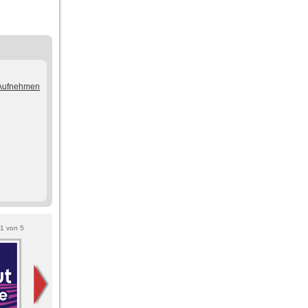
/Aufnehmen
1
von
5