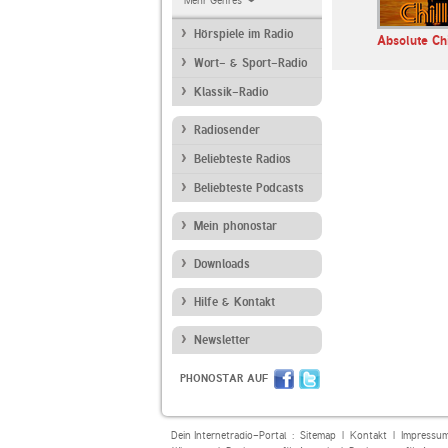
Mehr Genres
Hörspiele im Radio
BOB!
Maretimo Lounge
Klassik Radio
Absolute Chi
Radio
Wort- & Sport-Radio
Klassik-Radio
Radiosender
Beliebteste Radios
Beliebteste Podcasts
Mein phonostar
Downloads
Hilfe & Kontakt
Newsletter
PHONOSTAR AUF
Dein Internetradio-Portal :
Sitemap
|
Kontakt
|
Impressu