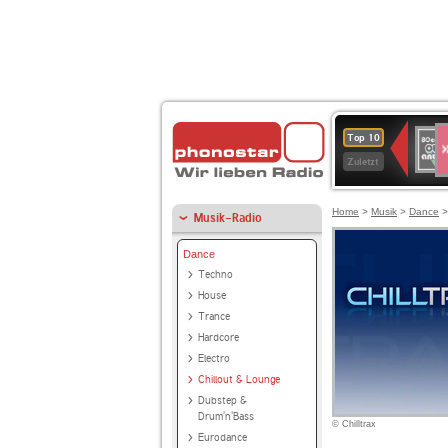
S
80er
Top 10
90er
Zuletzt
OLDI
ANT
Home
>
Musik
>
Dance
Musik-Radio
Dance
Techno
House
Trance
Hardcore
Electro
Chillout & Lounge
Dubstep &
Drum'n'Bass
© Chilltrax
Eurodance