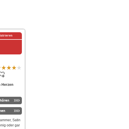
istrieren
em Herzen
nhören
men
rammer, Satin
enig oder gar