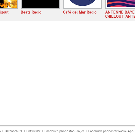
llout
Beats Radio
Café del Mar Radio
ANTENNE BAYE
CHILLOUT ANT
m
|
Datenschutz
|
Entwickler
|
Handbuch phonostar-Player
|
Handbuch phonostar Radio-App