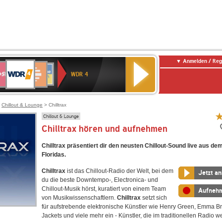
Anmelden / Reg
WDR
WR3
Deutschlandfunk
Deutschlandfunk
SWR1
ANTENNE
NDR
4
WDR 4
Kultur
Baden-
BAYERN
2
E
Württemberg
ENNE
>
Chillout & Lounge
> Chilltrax
Chillout & Lounge
Chilltrax hören und aufnehmen
Chilltrax präsentiert dir den neusten Chillout-Sound live aus d
Floridas.
Chilltrax
ist das Chillout-Radio der Welt, bei dem
Jetzt a
du die beste Downtempo-, Electronica- und
Chillout-Musik hörst, kuratiert von einem Team
Aufneh
von Musikwissenschaftlern.
Chilltrax
setzt sich
für aufstrebende elektronische Künstler wie Henry Green, Emma B
Jackets und viele mehr ein - Künstler, die im traditionellen Radio w