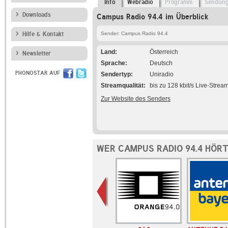
Info
Webradio
Programm
Sendun
Downloads
Campus Radio 94.4 im Überblick
Hilfe & Kontakt
Sender: Campus Radio 94.4
Land
Österreich
Newsletter
Sprache
Deutsch
PHONOSTAR AUF
Sendertyp
Uniradio
Streamqualität
bis zu 128 kbit/s Live-Strea
Zur Website des Senders
WER CAMPUS RADIO 94.4 HÖRT