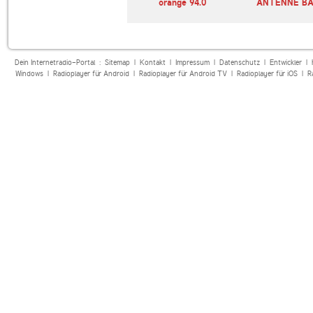
zhlas Dvojka
80er-Radio harmony
orange 94.0
ANTENNE B
Dein Internetradio-Portal :
Sitemap
|
Kontakt
|
Impressum
|
Datenschutz
|
Entwickler
|
Windows
|
Radioplayer für Android
|
Radioplayer für Android TV
|
Radioplayer für iOS
|
R