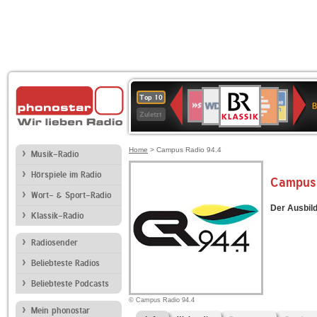
BR-
WDR
Deutschlandfunk
SWR3
Deutschlandfunk
80er
NDR
ANTENNE
SWR
Top 10
KLASSIK
B
4
Kultur
90er
2
BAYERN
Kultur
Zuletzt
OLDIE
ANTENNE
Home
> Campus Radio 94.4
Musik-Radio
Hörspiele im Radio
Campus 
Wort- & Sport-Radio
Der Ausbild
Klassik-Radio
Radiosender
Beliebteste Radios
Beliebteste Podcasts
© Campus Radio 94.4
Mein phonostar