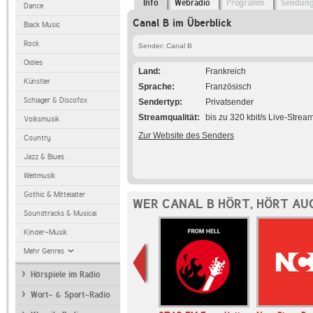
Info
Webradio
Programm
Sendun
Dance
Canal B im Überblick
Black Music
Rock
Sender: Canal B
Oldies
Land
Frankreich
Künstler
Sprache
Französisch
Schlager & Discofox
Sendertyp
Privatsender
Streamqualität
bis zu 320 kbit/s Live-Strea
Volksmusik
Zur Website des Senders
Country
Jazz & Blues
Weltmusik
Gothic & Mittelalter
WER CANAL B HÖRT, HÖRT AU
Soundtracks & Musical
Kinder-Musik
Mehr Genres
Hörspiele im Radio
Wort- & Sport-Radio