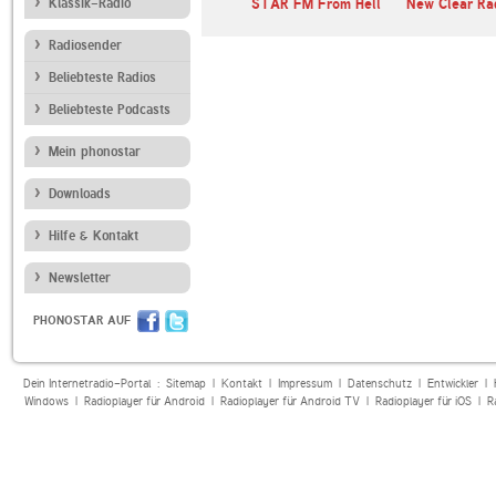
Klassik-Radio
STAR FM From Hell
New Clear Ra
Radiosender
Beliebteste Radios
Beliebteste Podcasts
Mein phonostar
Downloads
Hilfe & Kontakt
Newsletter
PHONOSTAR AUF
Dein Internetradio-Portal :
Sitemap
|
Kontakt
|
Impressum
|
Datenschutz
|
Entwickler
|
Windows
|
Radioplayer für Android
|
Radioplayer für Android TV
|
Radioplayer für iOS
|
R