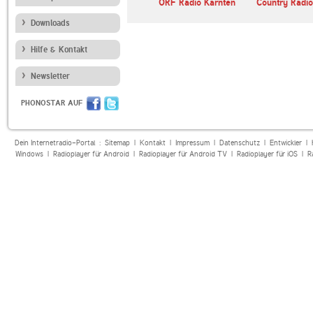
Cesky rozhlas Dvojka
ORF Radio Kärnten
Country Radio
Downloads
Hilfe & Kontakt
Newsletter
PHONOSTAR AUF
Dein Internetradio-Portal :
Sitemap
|
Kontakt
|
Impressum
|
Datenschutz
|
Entwickler
|
Windows
|
Radioplayer für Android
|
Radioplayer für Android TV
|
Radioplayer für iOS
|
R