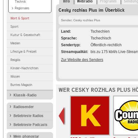
Info
Webradio
Programm
Sendun
Technik
Regionales
Cesky rozhlas Plus im Überblick
Wort & Sport
Sender: Cesky rozhlas Plus
Sport
Land
Tschechien
Kultur & Gesellschaft
Sprache
Tschechisch
Medien
Sendertyp
Öffentlich-rechtlich
Lifestyle & Freizeit
Streamqualität
bis zu 175 kbit/s Live-Strea
Zur Website des Senders
Religiös
Kinder-Nachrichten
Wissen
Buntes Magazin
WER CESKY ROZHLAS PLUS HÖ
Klassik-Radio
Radiosender
Beliebteste Radios
Beliebteste Podcasts
Mein phonostar