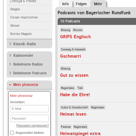
Lifestyle & Freizeit
Info
Folgen
Mehr
Religiös
Podcasts von Bayerischer Rundfunk
Kinder-Nachrichten
10 Podcasts
Wissen
Bildung
Wissen
Buntes Magazin
GRIPS Englisch
Klassik-Radio
Comedy & Kabarett
Gschmarri
Radiosender
Beliebteste Radios
Bildung
Beliebteste Podcasts
Gut zu wissen
Mein phonostar
Regionales
Talk
Habe die Ehre!
Mein phonostar
Anmelden
E-
Kultur & Gesellschaft
Regionales
Mail
Heimat lesen
Passwort
Passwort vergessen?
Feature
Regionales
Heimatspiegel extra
Angemeldet bleiben