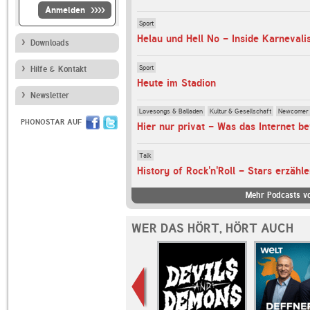
Anmelden
Sport
Helau und Hell No - Inside Karnevali
Downloads
Sport
Hilfe & Kontakt
Heute im Stadion
Newsletter
Lovesongs & Balladen
Kultur & Gesellschaft
Newcomer
PHONOSTAR AUF
Hier nur privat - Was das Internet b
Talk
History of Rock'n'Roll - Stars erzähl
Mehr Podcasts v
WER DAS HÖRT, HÖRT AUCH