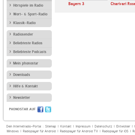
Bayern 3
Charivari Ros
Hörspiele im Radio
Wort- & Sport-Radio
Klassik-Radio
Radiosender
Beliebteste Radios
Beliebteste Podcasts
Mein phonostar
Downloads
Hilfe & Kontakt
Newsletter
PHONOSTAR AUF
Dein Internetradio-Portal :
Sitemap
|
Kontakt
|
Impressum
|
Datenschutz
|
Entwickler
|
Windows
|
Radioplayer für Android
|
Radioplayer für Android TV
|
Radioplayer für iOS
|
R