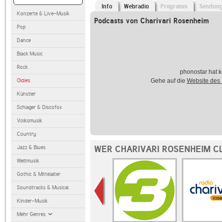
Info
Webradio
Programm
Sendun
Konzerte & Live-Musik
Podcasts von Charivari Rosenheim
Pop
Dance
Black Music
Rock
phonostar hat k
Oldies
Gehe auf die
Website des
Künstler
Schlager & Discofox
Volksmusik
Country
WER CHARIVARI ROSENHEIM C
Jazz & Blues
Weltmusik
Gothic & Mittelalter
Soundtracks & Musical
Kinder-Musik
Mehr Genres