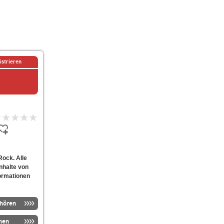
istrieren
Rock. Alle
nhalte von
formationen
nhören
men