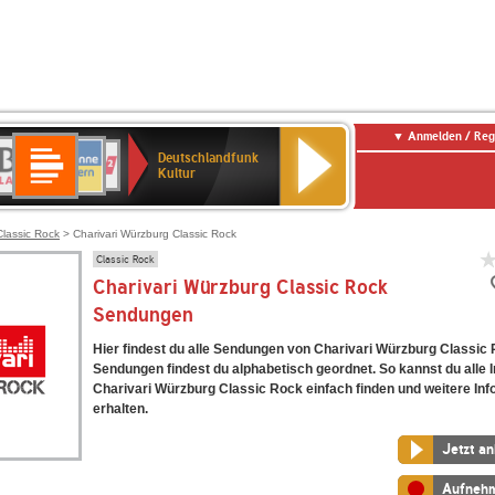
Anmelden / Reg
Deutschlandfunk
R-
ANTENNE
Deutschlandfunk
80er
SWR3
NDR
WDR
SWR
Deutschlandfunk
Kultur
LASSIK
BAYERN
90er
2
2
Kultur
Kultur
OLDIE
ANTENNE
Classic Rock
> Charivari Würzburg Classic Rock
Classic Rock
Charivari Würzburg Classic Rock
Sendungen
Hier findest du alle Sendungen von Charivari Würzburg Classic 
Sendungen findest du alphabetisch geordnet. So kannst du alle I
Charivari Würzburg Classic Rock einfach finden und weitere In
erhalten.
Jetzt a
Aufneh