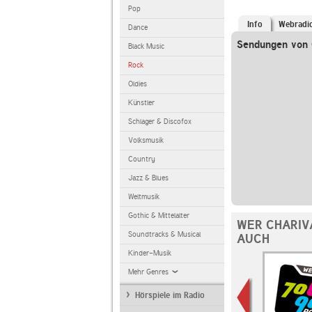
Pop
Info
Webradi
Dance
Sendungen von 
Black Music
Rock
Oldies
Künstler
Schlager & Discofox
Volksmusik
Country
Jazz & Blues
Weltmusik
Gothic & Mittelalter
WER CHARIV
Soundtracks & Musical
AUCH
Kinder-Musik
Mehr Genres
Hörspiele im Radio