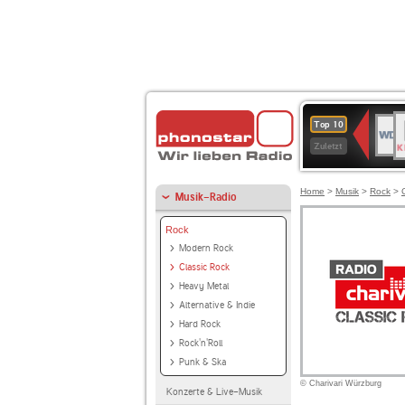
B
WDR
Top 10
K
4
Zuletzt
Home
>
Musik
>
Rock
>
Musik-Radio
Rock
Modern Rock
Classic Rock
Heavy Metal
Alternative & Indie
Hard Rock
Rock'n'Roll
Punk & Ska
© Charivari Würzburg
Konzerte & Live-Musik