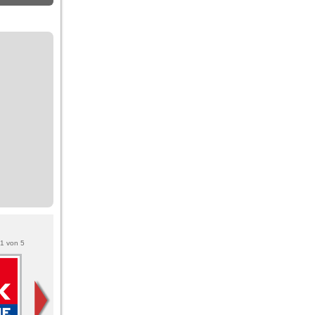
1
von
5