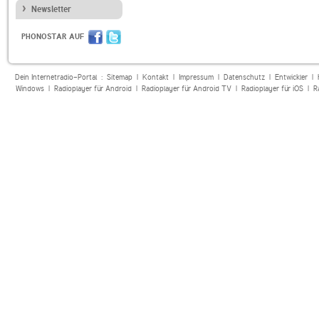
Newsletter
PHONOSTAR AUF
Dein Internetradio-Portal :
Sitemap
|
Kontakt
|
Impressum
|
Datenschutz
|
Entwickler
|
Windows
|
Radioplayer für Android
|
Radioplayer für Android TV
|
Radioplayer für iOS
|
R