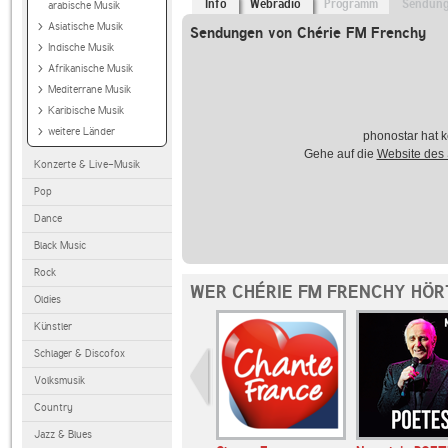
Info
Webradio
Programm
Sendun
arabische Musik
Asiatische Musik
Sendungen von Chérie FM Frenchy
Indische Musik
Afrikanische Musik
Mediterrane Musik
Karibische Musik
weitere Länder
phonostar hat k
Gehe auf die
Website des
Konzerte & Live-Musik
Pop
Dance
Black Music
Rock
WER CHÉRIE FM FRENCHY HÖR
Oldies
Künstler
Schlager & Discofox
Volksmusik
Country
Jazz & Blues