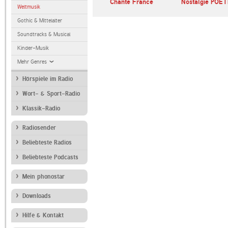
Chante France
Nostalgie POE
Weltmusik
Gothic & Mittelalter
Soundtracks & Musical
Kinder-Musik
Mehr Genres
Hörspiele im Radio
Wort- & Sport-Radio
Klassik-Radio
Radiosender
Beliebteste Radios
Beliebteste Podcasts
Mein phonostar
Downloads
Hilfe & Kontakt