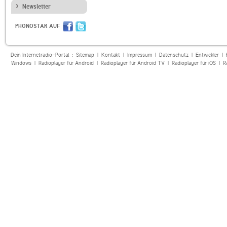
Newsletter
PHONOSTAR AUF
Dein Internetradio-Portal :
Sitemap
|
Kontakt
|
Impressum
|
Datenschutz
|
Entwickler
|
Windows
|
Radioplayer für Android
|
Radioplayer für Android TV
|
Radioplayer für iOS
|
R