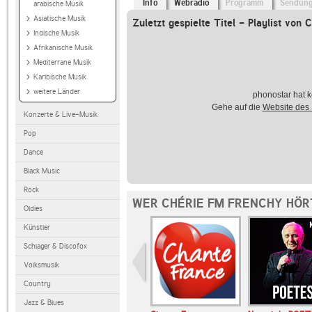
Info
Webradio
Programm
Sendun
arabische Musik
Asiatische Musik
Zuletzt gespielte Titel - Playlist von 
Indische Musik
Afrikanische Musik
Mediterrane Musik
Karibische Musik
weitere Länder
phonostar hat k
Gehe auf die
Website des
Konzerte & Live-Musik
Pop
Dance
Black Music
Rock
WER CHÉRIE FM FRENCHY HÖR
Oldies
Künstler
Schlager & Discofox
Volksmusik
Country
Jazz & Blues