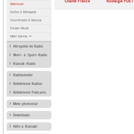
Chante France
Nostalgie POE
Weltmusik
Gothic & Mittelalter
Soundtracks & Musical
Kinder-Musik
Mehr Genres
Hörspiele im Radio
Wort- & Sport-Radio
Klassik-Radio
Radiosender
Beliebteste Radios
Beliebteste Podcasts
Mein phonostar
Downloads
Hilfe & Kontakt