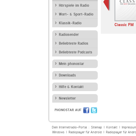
Hörspiele im Radio
Wort- & Sport-Radio
Klassik-Radio
Classic FM
Radiosender
Beliebteste Radios
Beliebteste Podcasts
Mein phonostar
Downloads
Hilfe & Kontakt
Newsletter
PHONOSTAR AUF
Dein Internetradio-Portal :
Sitemap
|
Kontakt
|
Impressu
Windows
|
Radioplayer für Android
|
Radioplayer für Andr