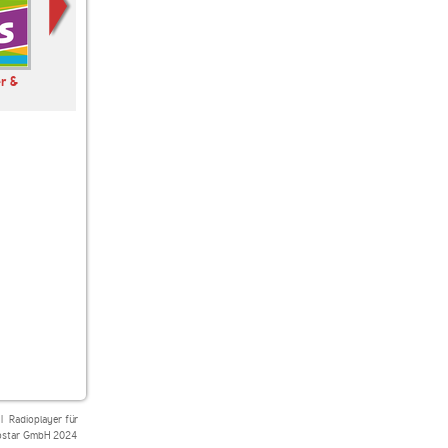
r &
Best of Rock FM
Classic Rock
|
Radioplayer für
star GmbH 2024