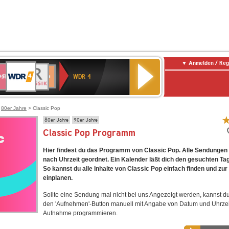
Anmelden / Reg
WDR
WR3
BR-
Deutschlandfunk
NDR
Deutschlandfunk
SWR
4
WDR 4
KLASSIK
2
Kultur
Kultur
E
ENNE
>
80er Jahre
> Classic Pop
80er Jahre
90er Jahre
Classic Pop Programm
Hier findest du das Programm von Classic Pop. Alle Sendungen 
nach Uhrzeit geordnet. Ein Kalender läßt dich den gesuchten Ta
So kannst du alle Inhalte von Classic Pop einfach finden und z
einplanen.
Sollte eine Sendung mal nicht bei uns Angezeigt werden, kannst d
den 'Aufnehmen'-Button manuell mit Angabe von Datum und Uhrzei
Aufnahme programmieren.