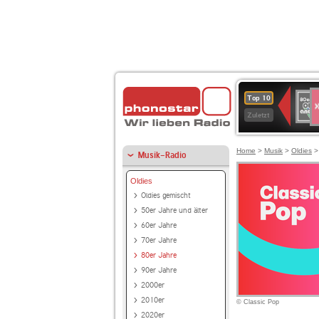
S
80er
Top 10
90er
Zuletzt
OLDI
ANT
Home
>
Musik
>
Oldies
Musik-Radio
Oldies
Oldies gemischt
50er Jahre und älter
60er Jahre
70er Jahre
80er Jahre
90er Jahre
2000er
2010er
© Classic Pop
2020er