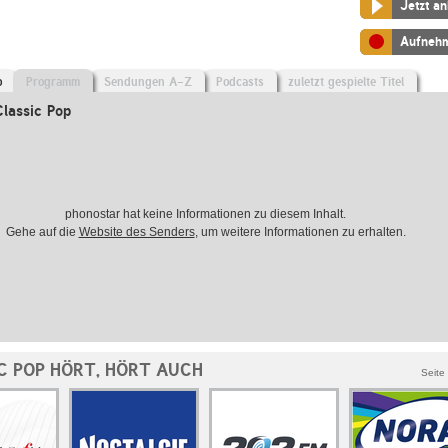
Jetzt a
Aufneh
o
Programm
Sendungen A-Z
Podcasts
zuletzt gespielte Titel
lassic Pop
phonostar hat keine Informationen zu diesem Inhalt.
Gehe auf die
Website des Senders
, um weitere Informationen zu erhalten.
C POP HÖRT, HÖRT AUCH
Seite