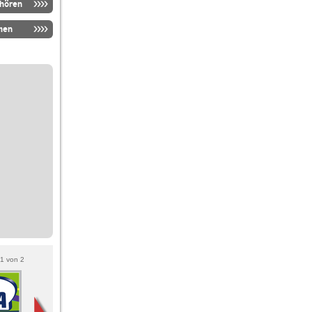
nhören
men
1
von
2