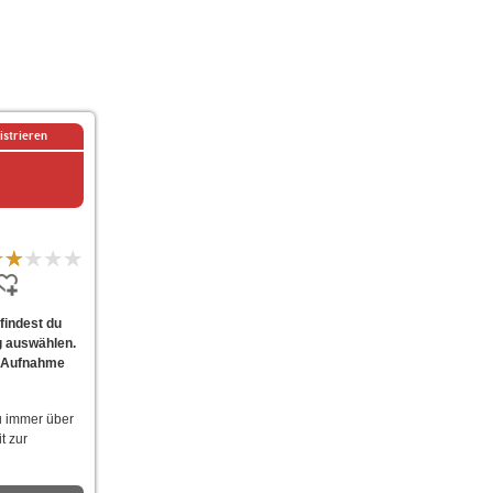
istrieren
findest du
g auswählen.
ur Aufnahme
u immer über
t zur