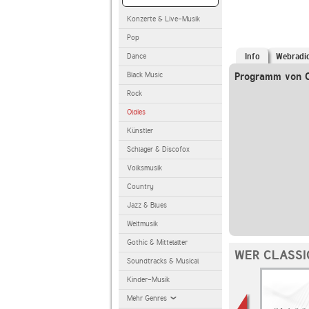
Konzerte & Live-Musik
Pop
Dance
Info
Webradi
Black Music
Programm von C
Rock
Oldies
Künstler
Schlager & Discofox
Volksmusik
Country
Jazz & Blues
Weltmusik
Gothic & Mittelalter
WER CLASSI
Soundtracks & Musical
Kinder-Musik
Mehr Genres