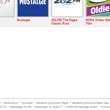
Nostalgie
202.FM The Eagle
NORA Oldies 60e
Classic Rock
70er
m
|
Datenschutz
|
Entwickler
|
Handbuch phonostar-Player
|
Handbuch phonostar Radio-App
oid TV
|
Radioplayer für iOS
|
Radioplayer für Apple TV
|
GDPR-Einstellungen ändern
| © phono