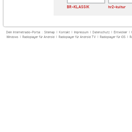
rconi 2
HearMe FM Classical
BR-KLASSIK
hr2-kultur
Violin
Dein Internetradio-Portal :
Sitemap
|
Kontakt
|
Impressum
|
Datenschutz
|
Entwickler
|
Windows
|
Radioplayer für Android
|
Radioplayer für Android TV
|
Radioplayer für iOS
|
R