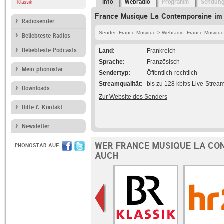
Info
Webradio
Programm
Sendun
Klassik
France Musique La Contemporaine im 
Radiosender
Sender: France Musique
> Webradio: France Musiqu
Beliebteste Radios
Beliebteste Podcasts
Land
Frankreich
Sprache
Französisch
Mein phonostar
Sendertyp
Öffentlich-rechtlich
Streamqualität
bis zu 128 kbit/s Live-Strea
Downloads
Zur Website des Senders
Hilfe & Kontakt
Newsletter
WER FRANCE MUSIQUE LA CO
PHONOSTAR AUF
AUCH