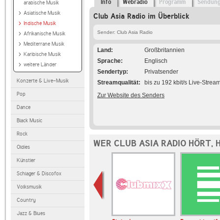
Info
Webradio
Programm
Sendun
arabische Musik
Asiatische Musik
Club Asia Radio im Überblick
Indische Musik
Sender: Club Asia Radio
Afrikanische Musik
Mediterrane Musik
Land
Großbritannien
Karibische Musik
Sprache
Englisch
weitere Länder
Sendertyp
Privatsender
Konzerte & Live-Musik
Streamqualität
bis zu 192 kbit/s Live-Strea
Pop
Zur Website des Senders
Dance
Black Music
Rock
WER CLUB ASIA RADIO HÖRT, 
Oldies
Künstler
Schlager & Discofox
Volksmusik
Country
Jazz & Blues