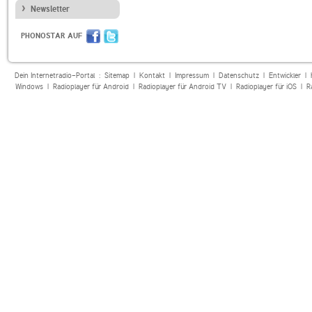
Newsletter
PHONOSTAR AUF
Dein Internetradio-Portal :
Sitemap
|
Kontakt
|
Impressum
|
Datenschutz
|
Entwickler
|
Windows
|
Radioplayer für Android
|
Radioplayer für Android TV
|
Radioplayer für iOS
|
R