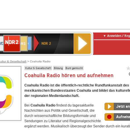
Anmelden / Reg
NDR
DR
SWR1
80er
SWR3
WDR
Deutschlandfunk
ANTENNE
Deutschlandfunk
2
NDR 2
Baden-
SIK
90er
4
Kultur
BAYERN
Württemberg
OLDIE
ANTENNE
ultur & Gesellschaft
> Coahuila Radio
Kultur & Gesellschaft
Bildung
Bunt gemischt
Coahuila Radio hören und aufnehmen
Coahuila Radio ist die öffentlich-rechtliche Rundfunkanstalt des
mexikanischen Bundesstaates Coahuila und bildet das kulturel
der regionalen Medienlandschaft.
Bei
Coahuila Radio
findest du tagesaktuelle
Jetzt a
Nachrichten aus Politik und Gesellschaft, die
durch wissenschaftliche Bildungsformate und
Aufneh
Sendungen zu Literatur und Regionalgeschichte
ergänzt werden. Musikalisch überzeugt der Sender durch ein kurati