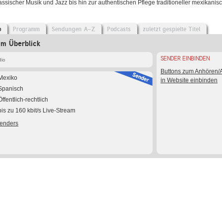
ssischer Musik und Jazz bis hin zur authentischen Pflege traditioneller mexikanisc
o
Programm
Sendungen A-Z
Podcasts
zuletzt gespielte Titel
im Überblick
SENDER EINBINDEN
dio
Buttons zum Anhören
Mexiko
in Website einbinden
Spanisch
Öffentlich-rechtlich
bis zu 160 kbit/s Live-Stream
Senders