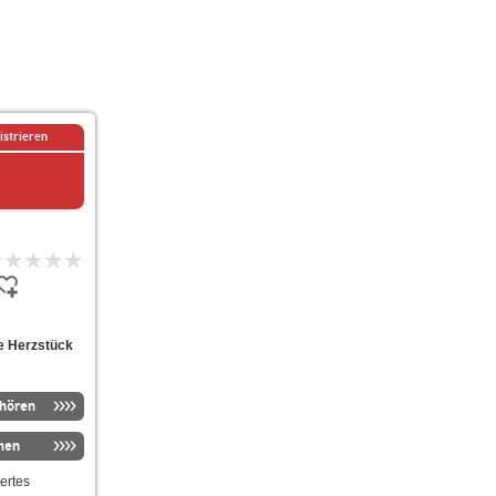
istrieren
le Herzstück
nhören
men
ertes