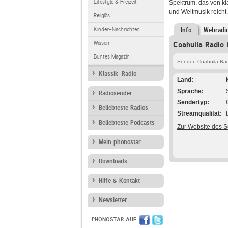
Lifestyle & Freizeit
Spektrum, das von kla
und Weltmusik reicht.
Religiös
Kinder-Nachrichten
Info
Webradi
Wissen
Coahuila Radio 
Buntes Magazin
Sender: Coahuila Ra
Klassik-Radio
Land
Sprache
Radiosender
Sendertyp
Beliebteste Radios
Streamqualität
Beliebteste Podcasts
Zur Website des 
Mein phonostar
Downloads
Hilfe & Kontakt
Newsletter
PHONOSTAR AUF