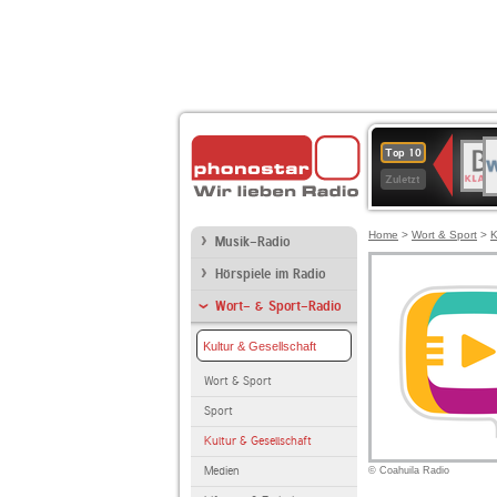
W
BR-
Top 10
2
KLAS
Zuletzt
Home
>
Wort & Sport
>
K
Musik-Radio
Hörspiele im Radio
Wort- & Sport-Radio
Kultur & Gesellschaft
Wort & Sport
Sport
Kultur & Gesellschaft
Medien
© Coahuila Radio