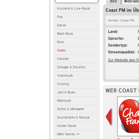
Info
Webradi
Konzerte & Live-Musik
Coast FM im Üb
Pop
Sender: Coast FM
Dance
Land
Black Music
Sprache
Rock
Sendertyp
Oldies
Streamqualität
Künstler
Zur Website des 
Schlager & Discofox
Volksmusik
Country
WER COAST 
Jazz & Blues
Weltmusik
Gothic & Mittelalter
Soundtracks & Musical
Kinder-Musik
Mehr Genres