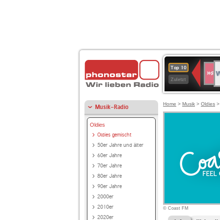
W
SWR
Top 10
4
Zuletzt
Home
>
Musik
>
Oldies
Musik-Radio
Oldies
Oldies gemischt
50er Jahre und älter
60er Jahre
70er Jahre
80er Jahre
90er Jahre
2000er
2010er
© Coast FM
2020er