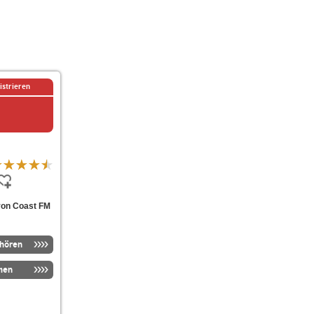
istrieren
von Coast FM
nhören
men