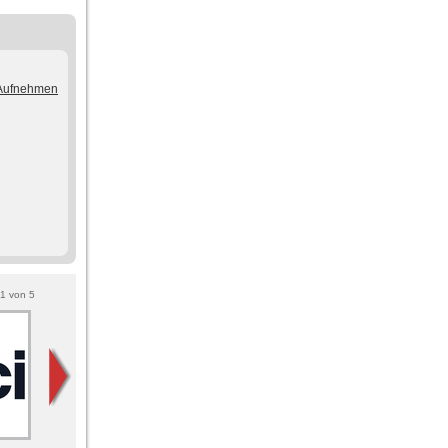
/Aufnehmen
1
von
5