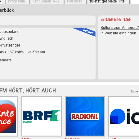
o
Programm
Sendungen A-Z
Podcasts
zuletzt gespielte Titel
erblick
SENDER EINBINDEN
Buttons zum Anhören
Neuseeland
in Website einbinden
Englisch
Privatsender
bis zu 67 kbit/s Live-Stream
Senders
FM HÖRT, HÖRT AUCH
Seite