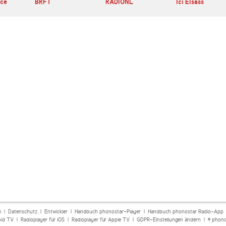
nce
BRF1
RADIONL
Ici Elsass
m
|
Datenschutz
|
Entwickler
|
Handbuch phonostar-Player
|
Handbuch phonostar Radio-App
oid TV
|
Radioplayer für iOS
|
Radioplayer für Apple TV
|
GDPR-Einstellungen ändern
| © phono