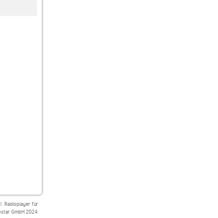
Radio Altstadtwelle
Radio SchlagerNL
laut.fm boarisch
|
Radioplayer für
star GmbH 2024