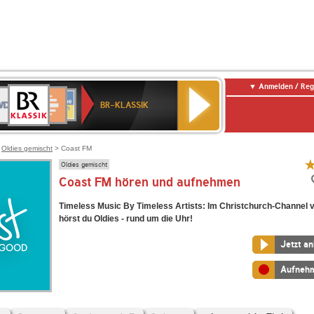
Anmelden / Reg
BR-
DR
Deutschlandfunk
3
Deutschlandfunk
80er
NDR
ANTENNE
SWR
KLASSIK
BR-KLASSIK
Kultur
90er
2
BAYERN
Kultur
OLDIE
ANTENNE
>
Oldies gemischt
> Coast FM
Oldies gemischt
Coast FM hören und aufnehmen
Timeless Music By Timeless Artists: Im Christchurch-Channel 
hörst du Oldies - rund um die Uhr!
Jetzt a
Aufneh