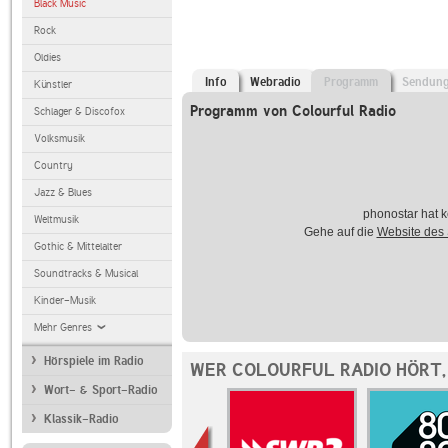
Black Music
Rock
Oldies
Info
Webradio
Programm
Sendun
Künstler
Programm von Colourful Radio
Schlager & Discofox
Volksmusik
Country
Jazz & Blues
phonostar hat k
Weltmusik
Gehe auf die
Website des
Gothic & Mittelalter
Soundtracks & Musical
Kinder-Musik
Mehr Genres
Hörspiele im Radio
WER COLOURFUL RADIO HÖRT,
Wort- & Sport-Radio
Klassik-Radio