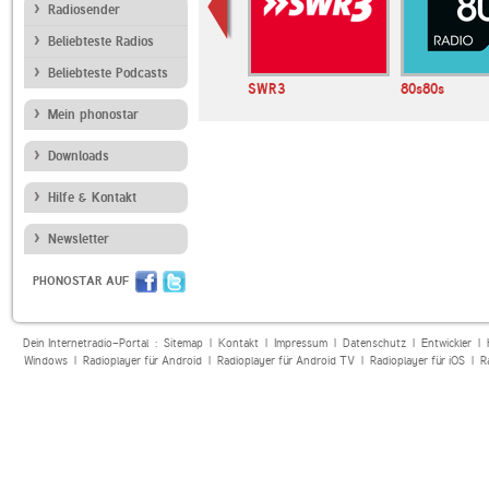
Radiosender
Beliebteste Radios
Beliebteste Podcasts
SUNSHINE LIVE
SWR3
80s80s
Mein phonostar
Downloads
Hilfe & Kontakt
Newsletter
PHONOSTAR AUF
Dein Internetradio-Portal :
Sitemap
|
Kontakt
|
Impressum
|
Datenschutz
|
Entwickler
|
Windows
|
Radioplayer für Android
|
Radioplayer für Android TV
|
Radioplayer für iOS
|
R