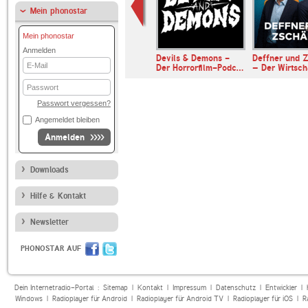
Mein phonostar
Mein phonostar
Anmelden
Universalis
Devils & Demons -
Deffner und Z
E-
Der Horrorfilm-Podc…
– Der Wirtsc
Mail
Passwort
Passwort vergessen?
Angemeldet bleiben
Anmelden
Downloads
Hilfe & Kontakt
Newsletter
PHONOSTAR AUF
Dein Internetradio-Portal :
Sitemap
|
Kontakt
|
Impressum
|
Datenschutz
|
Entwickler
|
Windows
|
Radioplayer für Android
|
Radioplayer für Android TV
|
Radioplayer für iOS
|
R