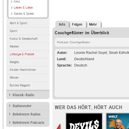
Kino
Leben & Liebe
Games & Spiele
Wort & Sport
Info
Folgen
Mehr
Sport
Couchgeflüster im Überblick
Kultur & Gesellschaft
Podcast: Couchgeflüster
Medien
Autor
Leonie Rachel Soyel, Sinah Edhof
Lifestyle & Freizeit
Land
Deutschland
Religiös
Sprache
Deutsch
Kinder-Nachrichten
Wissen
Buntes Magazin
Klassik-Radio
Radiosender
WER DAS HÖRT, HÖRT AUCH
Beliebteste Radios
Beliebteste Podcasts