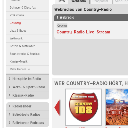
Info
Webradio
Programm
Sendun
Schlager & Discofox
Webradios von Country-Radio
Volksmusik
1 Webradio
Country
Country
Jazz & Blues
Country-Radio Live-Stream
Weltmusik
Gothic & Mittelalter
Soundtracks & Musical
Kinder-Musik
Mehr Genres
Hörspiele im Radio
WER COUNTRY-RADIO HÖRT, 
Wort- & Sport-Radio
Klassik-Radio
Radiosender
Beliebteste Radios
Beliebteste Podcasts