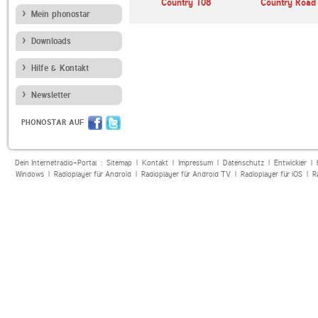
lle
Klassik Radio
Country 108
Country Road
Mein phonostar
Downloads
Hilfe & Kontakt
Newsletter
PHONOSTAR AUF
Dein Internetradio-Portal :
Sitemap
|
Kontakt
|
Impressum
|
Datenschutz
|
Entwickler
|
Windows
|
Radioplayer für Android
|
Radioplayer für Android TV
|
Radioplayer für iOS
|
R