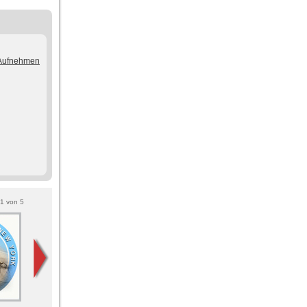
/Aufnehmen
1
von
5