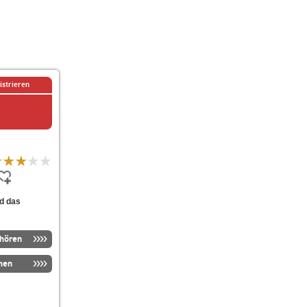
istrieren
nd das
nhören
men