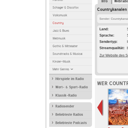
Info
Webradi
Schlager & Discofox
Countrykanalen 
Volksmusik
Sender: Countrykana
Country
Land
Jazz & Blues
Sprache
Weltmusik
Sendertyp
Gothic & Mittelalter
Streamqualität
Soundtracks & Musical
Zur Website des 
Kinder-Musik
Mehr Genres
Hörspiele im Radio
WER COUNTR
Wort- & Sport-Radio
Klassik-Radio
Radiosender
Beliebteste Radios
Beliebteste Podcasts