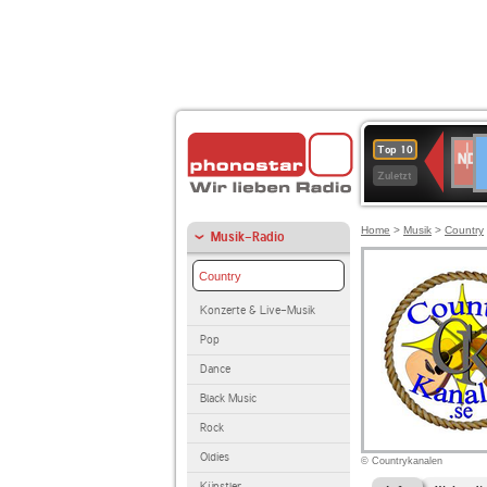
D
NDR
Top 10
2
Zuletzt
Home
>
Musik
>
Country
Musik-Radio
Country
Konzerte & Live-Musik
Pop
Dance
Black Music
Rock
Oldies
© Countrykanalen
Künstler