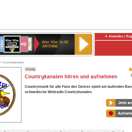
Anmelden / Reg
80er
eutschlandfunk
SWR3
WDR
SWR
80er 90er OLDIE
90er
4
Kultur
ANTENNE
OLDIE
ANTENNE
> Countrykanalen
Country
Countrykanalen hören und aufnehmen
Countrymusik für alle Fans des Genres spielt am laufenden Ba
schwedische Webradio Countrykanalen.
Jetzt a
Aufneh