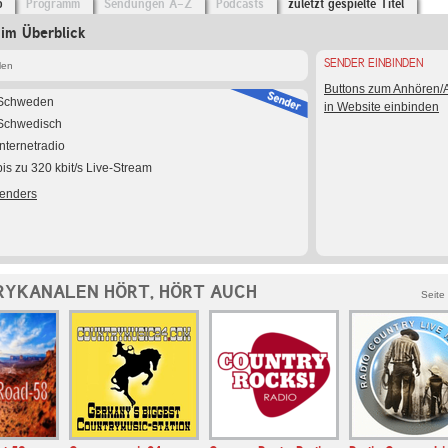
o
Programm
Sendungen A-Z
Podcasts
zuletzt gespielte Titel
im Überblick
SENDER EINBINDEN
len
Buttons zum Anhören
Schweden
in Website einbinden
Schwedisch
Internetradio
bis zu 320 kbit/s Live-Stream
Senders
YKANALEN HÖRT, HÖRT AUCH
Seite