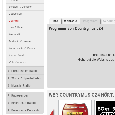
Schlager & Discofox
Volksmusik
Country
Info
Webradio
Programm
Sendun
Jazz & Blues
Programm von Countrymusic24
Weltmusik
Gothic & Mittelalter
Soundtracks & Musical
phonostar hat k
Kinder-Musik
Gehe auf die
Website des
Mehr Genres
Hörspiele im Radio
Wort- & Sport-Radio
Klassik-Radio
WER COUNTRYMUSIC24 HÖRT,
Radiosender
Beliebteste Radios
Beliebteste Podcasts