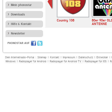
Mein phonostar
Downloads
E BAYERN
Outlaw Country Radio
Country 108
80er 90er OL
ANTENNE
Hilfe & Kontakt
Newsletter
PHONOSTAR AUF
Dein Internetradio-Portal :
Sitemap
|
Kontakt
|
Impressum
|
Datenschutz
|
Entwickler
|
Windows
|
Radioplayer für Android
|
Radioplayer für Android TV
|
Radioplayer für iOS
|
R