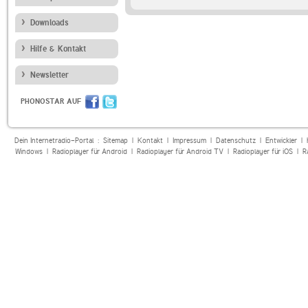
Downloads
Hilfe & Kontakt
Newsletter
PHONOSTAR AUF
Dein Internetradio-Portal :
Sitemap
|
Kontakt
|
Impressum
|
Datenschutz
|
Entwickler
|
Windows
|
Radioplayer für Android
|
Radioplayer für Android TV
|
Radioplayer für iOS
|
R