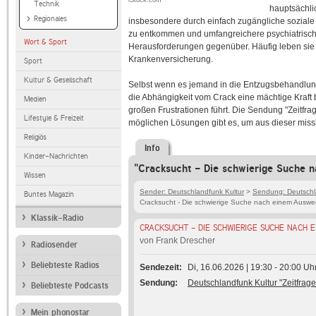
iStock.com
Technik
hauptsächli
Regionales
insbesondere durch einfach zugängliche soziale
zu entkommen und umfangreichere psychiatrische 
Wort & Sport
Herausforderungen gegenüber. Häufig leben sie
Krankenversicherung.
Sport
Kultur & Gesellschaft
Selbst wenn es jemand in die Entzugsbehandlung ei
die Abhängigkeit vom Crack eine mächtige Kraft 
Medien
großen Frustrationen führt. Die Sendung "Zeitfra
Lifestyle & Freizeit
möglichen Lösungen gibt es, um aus dieser mi
Religiös
Info
Kinder-Nachrichten
"Cracksucht - Die schwierige Suche 
Wissen
Sender: Deutschlandfunk Kultur
>
Sendung: Deutschla
Buntes Magazin
Cracksucht - Die schwierige Suche nach einem Auswe
Klassik-Radio
CRACKSUCHT - DIE SCHWIERIGE SUCHE NACH 
von Frank Drescher
Radiosender
Beliebteste Radios
Sendezeit
Di, 16.06.2026 | 19:30 - 20:00 Uh
Sendung
Deutschlandfunk Kultur "Zeitfrage
Beliebteste Podcasts
Mein phonostar